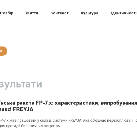
Розбір
Життя
Контекст
Культура
Ідентичності
nt
зультати
нська ракета FP-7.x: характеристики, випробування
лексі FREYJA
FP-7.x має працювати у складі системи FREYJA, яка об’єднає перехоплювачі, 
для протидії балістичним загрозам.