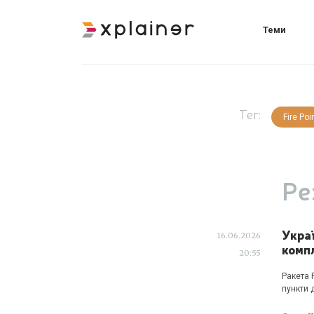
Теми
Тег:
Fire Poi
Ре
Украї
16.06.2026
комп
20:55
Ракета 
пункти 