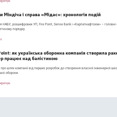
Киричук
и Міндіча і справа «Мідас»: хронологія подій
я НАБУ, розшифровки УП, Fire Point, Sense Bank і «Карпатнафтохім» – головні
гічному порядку.
er
Point: як українська оборонна компанія створила р
пер працює над балістикою
ю про шлях компанії від перших розробок до створення власної інженерної шко
ької оборони.
Киричук