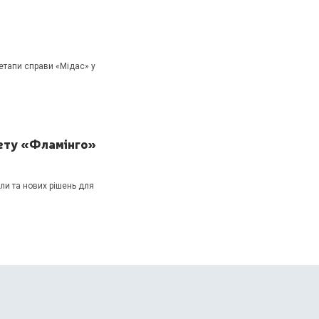
 етапи справи «Мідас» у
акету «Фламінго»
ли та нових рішень для