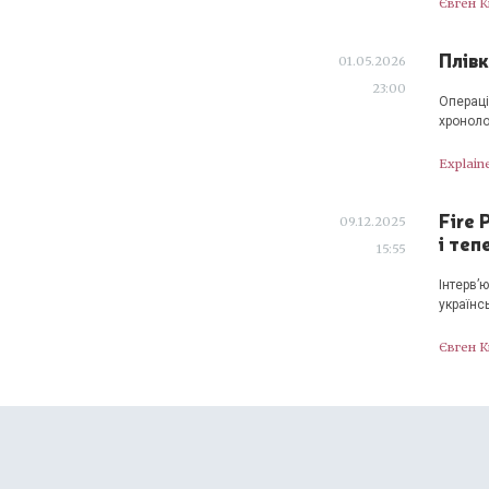
Євген 
Плівк
01.05.2026
23:00
Операці
хроноло
Explain
Fire 
09.12.2025
і те
15:55
Інтерв’
українс
Євген 