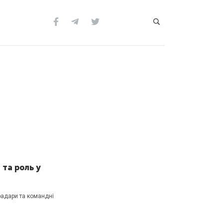
 та роль у
радари та командні