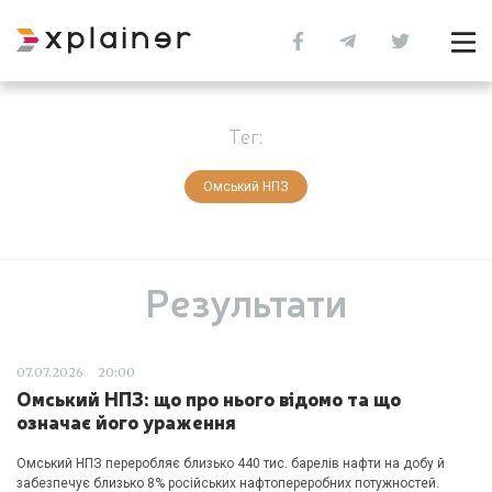
Тег:
Омський НПЗ
Результати
07.07.2026
20:00
Омський НПЗ: що про нього відомо та що
означає його ураження
Омський НПЗ переробляє близько 440 тис. барелів нафти на добу й
забезпечує близько 8% російських нафтопереробних потужностей.