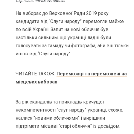
Скріншот: www.slovoidilo.ua
На виборах до Верховної Ради 2019 року
кандидати від “Слуги народу” перемогли майже
по всій Україні. Запит на нові обличчя був
настільки сильним, що українці ладні були
голосувати за тамаду чи фотографа, аби він тільки
йшов від “Слуги народу”.
ЧИТАЙТЕ ТАКОЖ:
Переможці та переможені на
місцевих виборах
За рік скандалів та прикладів кричущої
некомпетентності “слуг народу” українці, схоже,
наїлися “новими обличчями” і вирішили
підтрімати місцеві “старі обличчя” із досвідом.