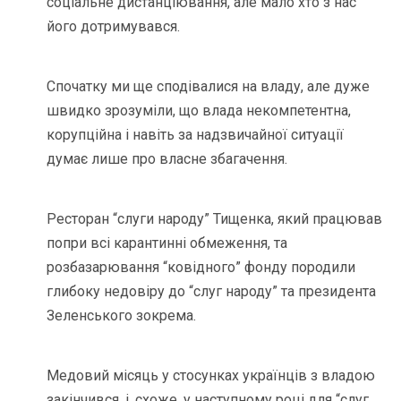
соціальне дистанціювання, але мало хто з нас
його дотримувався.
Спочатку ми ще сподівалися на владу, але дуже
швидко зрозуміли, що влада некомпетентна,
корупційна і навіть за надзвичайної ситуації
думає лише про власне збагачення.
Ресторан “слуги народу” Тищенка, який працював
попри всі карантинні обмеження, та
розбазарювання “ковідного” фонду породили
глибоку недовіру до “слуг народу” та президента
Зеленського зокрема.
Медовий місяць у стосунках українців з владою
закінчився, і, схоже, у наступному році для “слуг