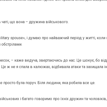
 чаті, що вона – дружина військового.
ilitary spouse», і думаю про найважчий період у житті, коли
 обстрілами.
есок, – каже ведуча, звертаючись до нас. Це шокує, бо від
 Це ж не я спала в калюжах, відбивала атаки та захищала і
це просто була поруч. Біля людини, яка робила все це.
йськових і багато говоримо про їхніх дружин та чоловіків, 