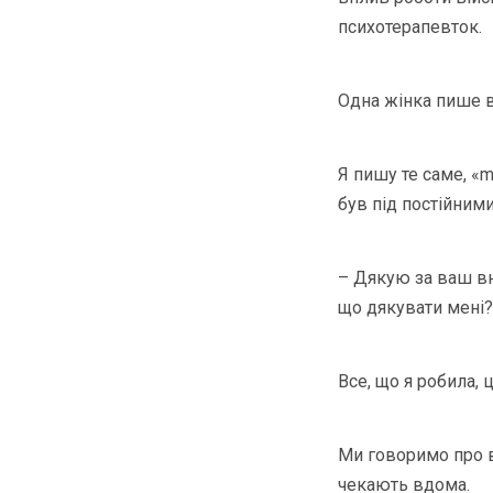
психотерапевток.
Одна жінка пише в
Я пишу те саме, «m
був під постійними
– Дякую за ваш вн
що дякувати мені?
Все, що я робила, 
Ми говоримо про ві
чекають вдома.