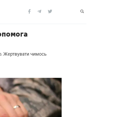
опомога
’ю. Жертвувати чимось