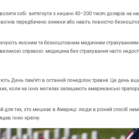
волити собі витягнути з кишені 40–200 тисяч доларів на на
ля воїнів передбачено знижки або навіть повністю безкошто
печують якісним та безкоштовним медичним страхуванням 
великою справою: медицина без страхування часто недосту
ють День пам’яті в останній понеділок травня. Це день в
их, коли на їхніх могилах залишають американські прапори 
 для тих, хто мешкає в Америці: люди в різний спосіб нам
ищав їхню країну.