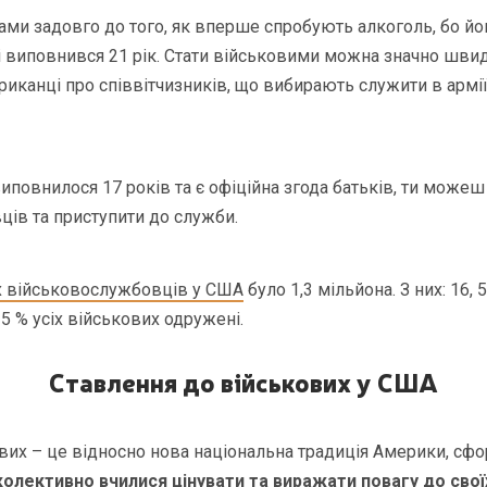
ами задовго до того, як вперше спробують алкоголь, бо й
і виповнився 21 рік. Стати військовими можна значно шви
иканці про співвітчизників, що вибирають служити в армі
виповнилося 17 років та є офіційна згода батьків, ти може
ів та приступити до служби.
х військовослужбовців у США
було 1,3 мільйона. З них: 16, 5
, 5 % усіх військових одружені.
Ставлення до військових у США
вих – це відносно нова національна традиція Америки, сфо
олективно вчилися цінувати та виражати повагу до свої