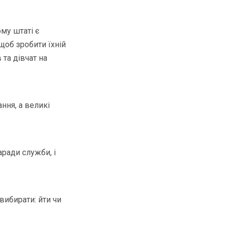
му штаті є
щоб зробити їхній
та дівчат на
ння, а великі
ради служби, і
ибирати: йти чи