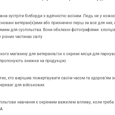
на зустріти білборди з вдячністю воїнам. Ледь не у кожно
сновані ветеран(к)ами або призначені перш за все для них, 
мим для суспільства. Вони обклеєні фотографіями хлопців 
 різних частинах світу.
кого магазину для ветеранів/ок є окремі місця для паркува
 пропонують знижки на продукцію.
тих, хто вирішив пожертвувати своїм часом та здоров’ям за
ереваг для військових.
ільгове навчання є окремим важелем впливу, коли треба в
А.