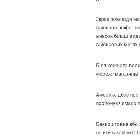
Зараз повсюди мож
військові кафе, за
внесок більш види
військових місіях у
Біля кожного вели
мережі магазинів
Америка дбає про 
пропонує чимало п
Безкоштовне або п
не йти в армію СШ