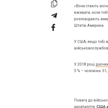
«Вони стають воїн
вживати, коли тоб
розповідають амер
Штатів Америки.
У США, якщо тобі 
військовослужбовц
У 2018 році
діючи
5 % – чоловіки. 51
Повага до військо
десятиліття.
США к