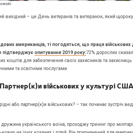
bowski
 вихідний – це День ветеранів та ветеранок, який щороку
дових американців, ті погодяться, що праця військових 
е підтверджує
опитування 2019 року:
72% дорослих сказал
х коштів для забезпечення своїх захисників та захисниць 
ними та освітніми послугами.
Партнер(к)и військових у культурі СШ
 рідні або партнер(к)и військових? – так починає зустріч вед
 дружина українського воїна, проходжу тренінг про мілітарі
кових на їхніх коханих і дітей. Він призначений для амери