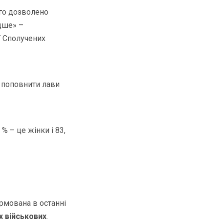
ого дозволено
дше» –
ї Сполучених
ш поповнити лави
 % – це жінки і 83,
рмована в останні
х військових
.