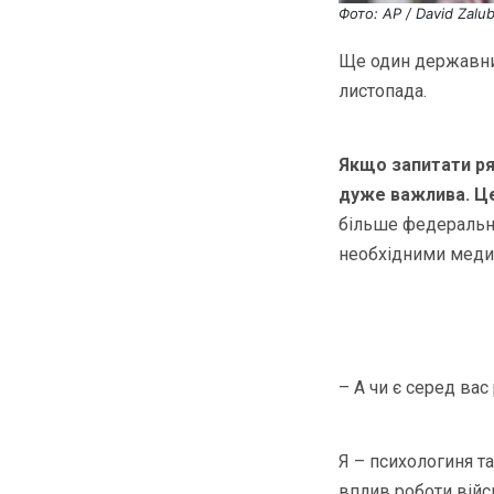
Фото: AP / David Zalu
Ще один державний
листопада.
Якщо запитати ря
дуже важлива. Ц
більше федеральни
необхідними медич
– А чи є серед вас
Я – психологиня та
вплив роботи війсь