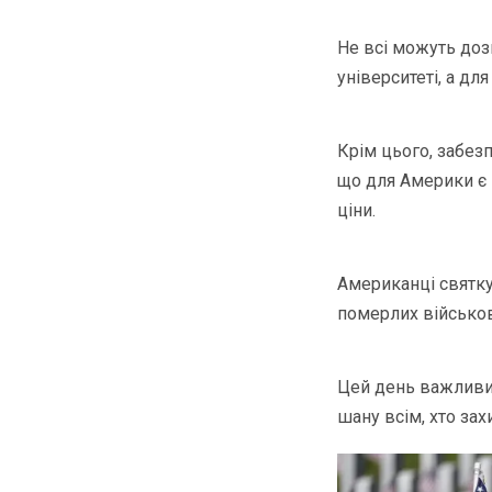
Не всі можуть доз
університеті, а д
Крім цього, забез
що для Америки є 
ціни.
Американці святку
померлих військов
Цей день важливий
шану всім, хто зах