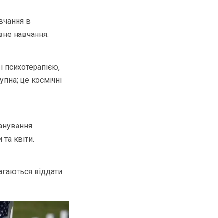
вчання в
вне навчання.
і психотерапією,
пна; це космічні
шанування
та квіти.
агаються віддати