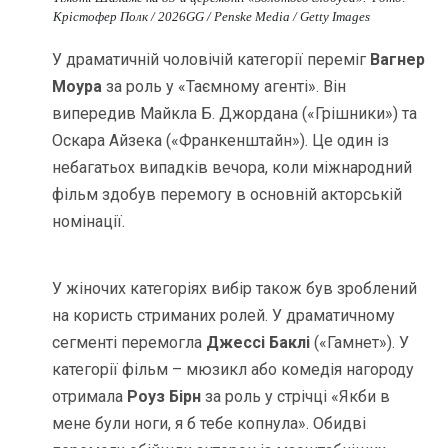
Крістофер Полк / 2026GG / Penske Media / Getty Images
У драматичній чоловічій категорії переміг
Вагнер
Моура
за роль у «Таємному агенті». Він
випередив Майкла Б. Джордана («Грішники») та
Оскара Айзека («Франкенштайн»). Це один із
небагатьох випадків вечора, коли міжнародний
фільм здобув перемогу в основній акторській
номінації.
У жіночих категоріях вибір також був зроблений
на користь стриманих ролей. У драматичному
сегменті перемогла
Джессі Баклі
(«Гамнет»). У
категорії фільм – мюзикл або комедія нагороду
отримала
Роуз Бірн
за роль у стрічці «Якби в
мене були ноги, я б тебе копнула». Обидві