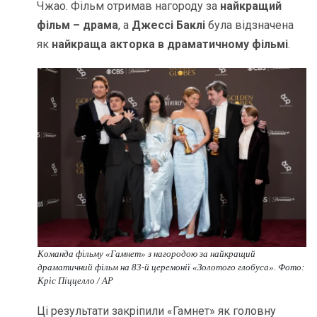
Чжао. Фільм отримав нагороду за
найкращий
фільм – драма
, а
Джессі Баклі
була відзначена
як
найкраща акторка в драматичному фільмі
.
Команда фільму «Гамнет» з нагородою за найкращий
драматичний фільм на 83-й церемонії «Золотого глобуса». Фото:
Кріс Піццелло / AP
Ці результати закріпили «Гамнет» як головну