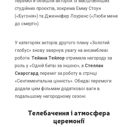
перемоги обійшли акторок із масштабніших
студійних проєктів, зокрема Емму Стоун
(«Бугонія») та Дженніфер Лоуренс («Люби мене
до смерті»).
У категоріях акторів другого плану «Золотий
глобус» знову звернув увагу на ансамблеві
роботи.
Тейана Тейлор
отримала нагороду за
роль у «Одній битві за іншою», а
Стеллан
Скарсгард
переміг за роботу в стрічці
«Сентиментальна цінність». Обидві перемоги
додали цим фільмам додаткової ваги в
подальшому нагородному сезоні.
Телебачення і атмосфера
церемонії