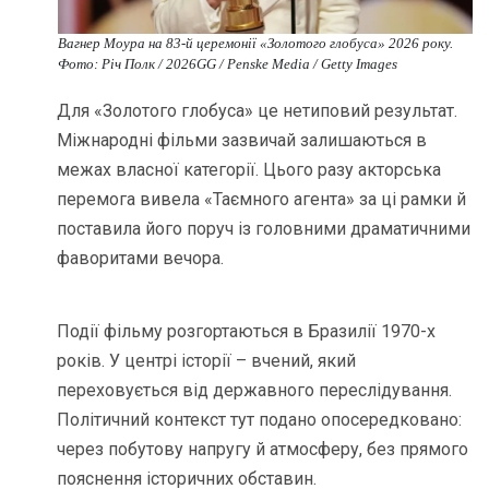
Вагнер Моура на 83-й церемонії «Золотого глобуса» 2026 року.
Фото: Річ Полк / 2026GG / Penske Media / Getty Images
Для «Золотого глобуса» це нетиповий результат.
Міжнародні фільми зазвичай залишаються в
межах власної категорії. Цього разу акторська
перемога вивела «Таємного агента» за ці рамки й
поставила його поруч із головними драматичними
фаворитами вечора.
Події фільму розгортаються в Бразилії 1970-х
років. У центрі історії – вчений, який
переховується від державного переслідування.
Політичний контекст тут подано опосередковано:
через побутову напругу й атмосферу, без прямого
пояснення історичних обставин.