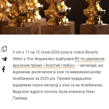
У ніч з 11 на 12 січня 2026 року в готелі Beverly
Hilton у Лос-Анджелесі відбулася
83-тя церемонія
вручення премії «Золотий глобус»
– нагороди, що
відзначає досягнення в кіно та американському
телебаченні за 2025 рік. Премія традиційно
відкриває сезон нагород у кіно та на телебаченні.
Ведучою вдруге поспіль була комікеса Ніккі
Ґлейзер.