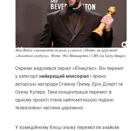
Ноа Вайлі з нагородою за роль у серіалі «Пітт» на церемонії
«Золотого глобуса». Фото: Філ Маккартен / CBS via Getty Images
Окремо виділився серіал «Юнацтво». Він переміг
у категорії
найкращий мінісеріал
і приніс
акторські нагороди Стівену Ґрему, Ерін Доерті та
Оуену Куперу. Така концентрація перемог в
одному проєкті стала найпомітнішою подією
телевізійної частини церемонії.
У комедійному блоці знову перемогли знайомі