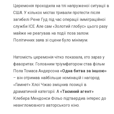
Церемонія проходила на тлі напруженої ситуації в
США. У кількох містах тривали протести після
загибелі Рене Гуд під час операції імміграційної
служби ICE. Але сам «Золотий глобус» цього разу
майже не реагував на події поза залом.
Політичних заяв зі сцени було мінімум.
Натомість церемонія чітко показала, хто зараз у
фаворитах. Головним тріумфатором став фільм
Пола Томаса Андерсона
«Одна битва за іншою»
– він отримав найбільше номінацій і нагород.
«Гамнет» Хлої Чжао зміцнив позиції в
драматичній категорії. А
«Таємний агент»
Клебера Мендонси Фільо підтвердив інтерес до
неангломовного авторського кіно.