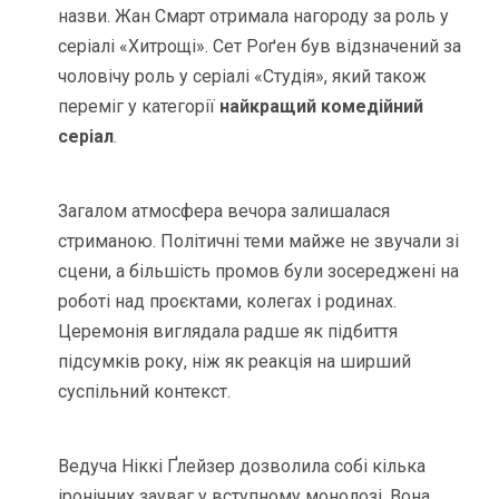
назви. Жан Смарт отримала нагороду за роль у
серіалі «Хитрощі». Сет Роґен був відзначений за
чоловічу роль у серіалі «Студія», який також
переміг у категорії
найкращий комедійний
серіал
.
Загалом атмосфера вечора залишалася
стриманою. Політичні теми майже не звучали зі
сцени, а більшість промов були зосереджені на
роботі над проєктами, колегах і родинах.
Церемонія виглядала радше як підбиття
підсумків року, ніж як реакція на ширший
суспільний контекст.
Ведуча Ніккі Ґлейзер дозволила собі кілька
іронічних зауваг у вступному монолозі. Вона