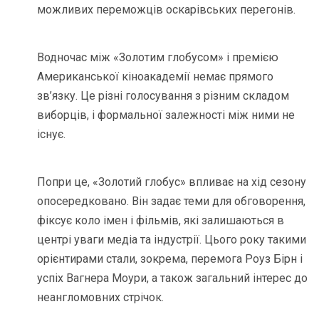
можливих переможців оскарівських перегонів.
Водночас між «Золотим глобусом» і премією
Американської кіноакадемії немає прямого
зв’язку. Це різні голосування з різним складом
виборців, і формальної залежності між ними не
існує.
Попри це, «Золотий глобус» впливає на хід сезону
опосередковано. Він задає теми для обговорення,
фіксує коло імен і фільмів, які залишаються в
центрі уваги медіа та індустрії. Цього року такими
орієнтирами стали, зокрема, перемога Роуз Бірн і
успіх Вагнера Моури, а також загальний інтерес до
неангломовних стрічок.