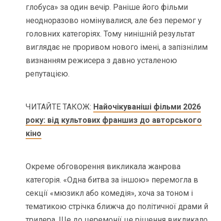
глобуса» за один вечір. Раніше його фільми
неодноразово номінувалися, але без перемог у
головних категоріях. Тому нинішній результат
виглядає не проривом нового імені, а запізнілим
визнанням режисера з давно усталеною
репутацією.
ЧИТАЙТЕ ТАКОЖ:
Найочікуваніші фільми 2026
року: від культових франшиз до авторського
кіно
Окреме обговорення викликала жанрова
категорія. «Одна битва за іншою» перемогла в
секції «мюзикл або комедія», хоча за тоном і
тематикою стрічка ближча до політичної драми й
трилера. Ще до церемонії це рішення викликало