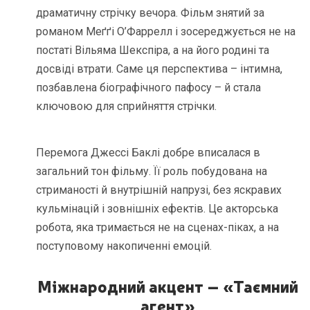
драматичну стрічку вечора. Фільм знятий за
романом Меґґі О’Фаррелл і зосереджується не на
постаті Вільяма Шекспіра, а на його родині та
досвіді втрати. Саме ця перспектива – інтимна,
позбавлена біографічного пафосу – й стала
ключовою для сприйняття стрічки.
Перемога Джессі Баклі добре вписалася в
загальний тон фільму. Її роль побудована на
стриманості й внутрішній напрузі, без яскравих
кульмінацій і зовнішніх ефектів. Це акторська
робота, яка тримається не на сценах-піках, а на
поступовому накопиченні емоцій.
Міжнародний акцент – «Таємний
агент»