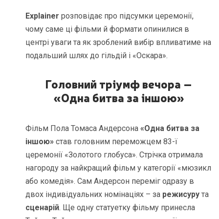
Explainer
розповідає про підсумки церемонії,
чому саме ці фільми й формати опинилися в
центрі уваги та як зроблений вибір впливатиме на
подальший шлях до гільдій і «Оскара».
Головний тріумф вечора –
«Одна битва за іншою»
Фільм Пола Томаса Андерсона
«Одна битва за
іншою»
став головним переможцем 83-ї
церемонії «Золотого глобуса». Стрічка отримала
нагороду за найкращий фільм у категорії «мюзикл
або комедія». Сам Андерсон переміг одразу в
двох індивідуальних номінаціях – за
режисуру
та
сценарій
. Ще одну статуетку фільму принесла