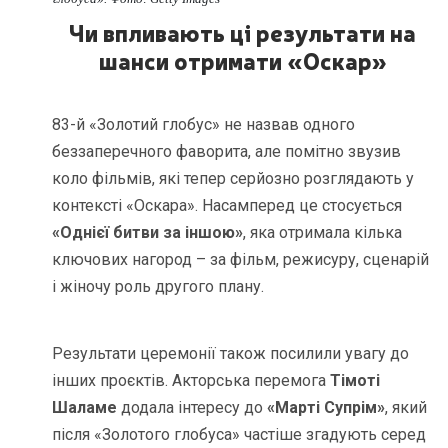
Чи впливають ці результати на
шанси отримати «Оскар»
83-й «Золотий глобус» не назвав одного
беззаперечного фаворита, але помітно звузив
коло фільмів, які тепер серйозно розглядають у
контексті «Оскара». Насамперед це стосується
«Однієї битви за іншою»
, яка отримала кілька
ключових нагород – за фільм, режисуру, сценарій
і жіночу роль другого плану.
Результати церемонії також посилили увагу до
інших проєктів. Акторська перемога
Тімоті
Шаламе
додала інтересу до
«Марті Супрім»
, який
після «Золотого глобуса» частіше згадують серед