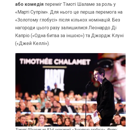
або комедія
переміг Тімоті Шаламе за роль у
«Марті Супрім». Для нього це перша перемога на
«Золотому глобусі» після кількох номінацій. Без
нагороди цього разу залишилися Леонардо Ді
Капріо («Одна битва за іншою») та Джордж Клуні
(«Джей Келлі»).
Тімоті Шаламе на 83-й церемонії «Золотого глобуса». Фото: