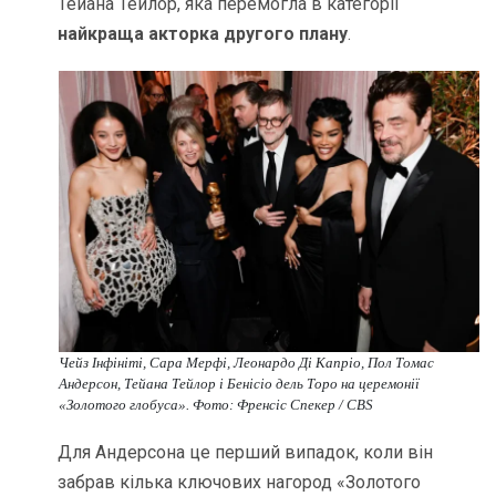
Тейана Тейлор, яка перемогла в категорії
найкраща акторка другого плану
.
Чейз Інфініті, Сара Мерфі, Леонардо Ді Капріо, Пол Томас
Андерсон, Тейана Тейлор і Бенісіо дель Торо на церемонії
«Золотого глобуса». Фото: Френсіс Спекер / CBS
Для Андерсона це перший випадок, коли він
забрав кілька ключових нагород «Золотого