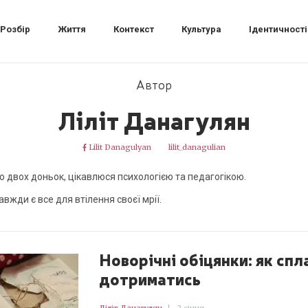
Розбір
Життя
Контекст
Культура
Ідентичності
Автор
Ліліт Данагулян
Lilit Danagulyan
lilit_danagulian
 двох доньок, цікавлюся психологією та педагогікою.
авжди є все для втілення своєї мрії.
Новорічні обіцянки: як спл
дотриматись