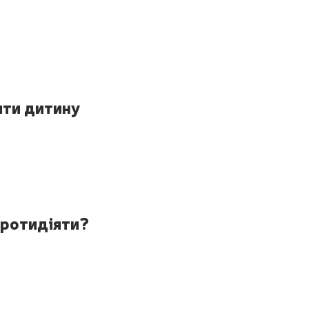
ити дитину
 протидіяти?