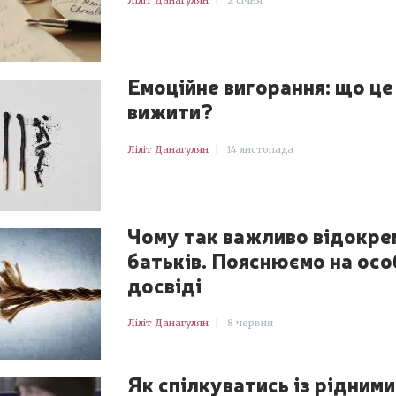
Ліліт Данагулян
|
2 січня
Емоційне вигорання: що це 
вижити?
Ліліт Данагулян
|
14 листопада
Чому так важливо відокре
батьків. Пояснюємо на ос
досвіді
Ліліт Данагулян
|
8 червня
Як спілкуватись із рідними