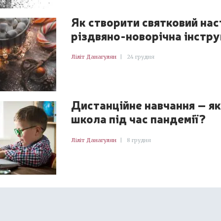
Як створити святковий нас
різдвяно-новорічна інстру
Ліліт Данагулян
|
24 грудня
Дистанційне навчання – як
школа під час пандемії?
Ліліт Данагулян
|
8 грудня