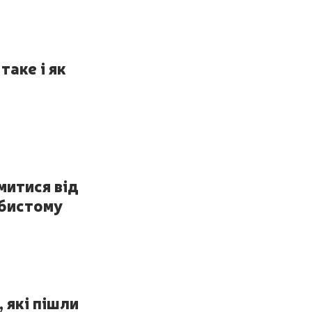
таке і як
митися від
обистому
, які пішли