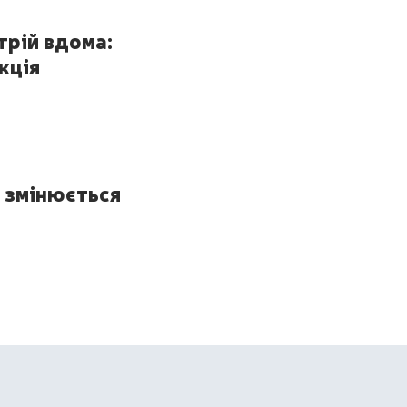
трій вдома:
кція
 змінюється