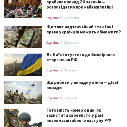
прийняла понад 20 законів –
розповідаємо про найважливіші
Explainer
|
16 березня
Що таке надзвичайний стан і які
права українців можуть обмежити?
Explainer
|
23 лютого
Як Київ готується до ймовірного
вторгнення РФ
Explainer
|
18 лютого
Що робити у випадку війни – дієві
поради
Explainer
|
28 січня
Готовність номер один: як
захистити своє місто у разі
повномасштабного наступу РФ