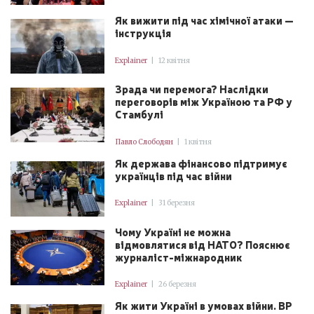
Як вижити під час хімічної атаки —
інструкція
Explainer
|
12 квітня
Зрада чи перемога? Наслідки
переговорів між Україною та РФ у
Стамбулі
Павло Слободян
|
1 квітня
Як держава фінансово підтримує
українців під час війни
Explainer
|
31 березня
Чому Україні не можна
відмовлятися від НАТО? Пояснює
журналіст-міжнародник
Explainer
|
26 березня
Як жити Україні в умовах війни. ВР