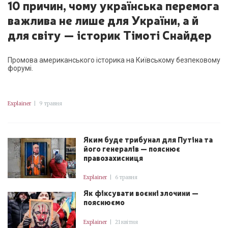
10 причин, чому українська перемога
важлива не лише для України, а й
для світу — історик Тімоті Снайдер
Промова американського історика на Київському безпековому
форумі.
Explainer
|
9 травня
Яким буде трибунал для Путіна та
його генералів — пояснює
правозахисниця
Explainer
|
6 травня
Як фіксувати воєнні злочини —
пояснюємо
Explainer
|
21 квітня