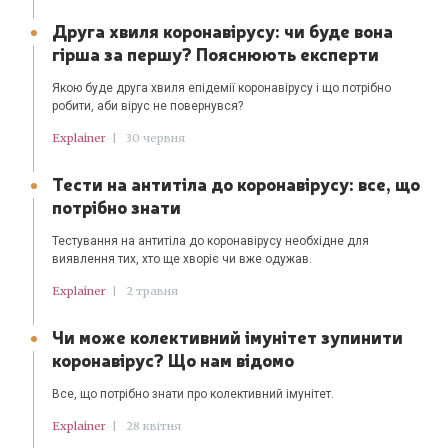
Друга хвиля коронавірусу: чи буде вона
гірша за першу? Пояснюють експерти
Якою буде друга хвиля епідемії коронавірусу і що потрібно
робити, аби вірус не повернувся?
Explainer
|
30 червня
Тести на антитіла до коронавірусу: все, що
потрібно знати
Тестування на антитіла до коронавірусу необхідне для
виявлення тих, хто ще хворіє чи вже одужав.
Explainer
|
2 травня
Чи може колективний імунітет зупинити
коронавірус? Що нам відомо
Все, що потрібно знати про колективний імунітет.
Explainer
|
28 квітня