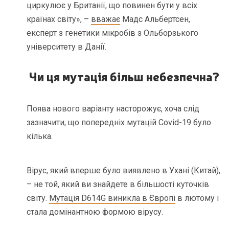
циркулює у Британії, що повинен бути у всіх
країнах світу», –
вважає
Мадс Альбертсен,
експерт з генетики мікробів з Ольборзького
університету в Данії.
Чи ця мутація більш небезпечна?
Поява нового варіанту насторожує, хоча слід
зазначити, що попередніх мутацій Covid-19 було
кілька.
Вірус, який вперше було виявлено в Ухані (Китай),
– не той, який ви знайдете в більшості куточків
світу.
Мутація D614G виникла в Європі
в лютому і
стала домінантною формою вірусу.