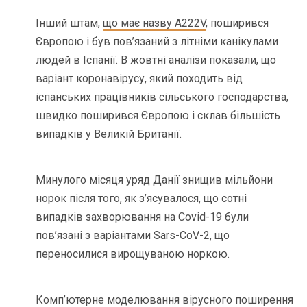
Інший штам,
що має назву A222V
, поширився
Європою і був пов’язаний з літніми канікулами
людей в Іспанії. В жовтні аналізи показали, що
варіант коронавірусу, який походить від
іспанських працівників сільського господарства,
швидко поширився Європою і склав більшість
випадків у Великій Британії.
Минулого місяця уряд Данії знищив мільйони
норок після того, як з’ясувалося, що сотні
випадків захворювання на Covid-19 були
пов’язані з варіантами Sars-CoV-2, що
переносилися вирощуваною норкою.
Комп’ютерне моделювання вірусного поширення