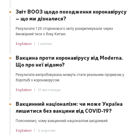
Звіт ВООЗ щодо походження коронавірусу
– що ми дізналися?
Результати 120 сторінкового звіту розкритикували через
ймовірний тиск з боку Китаю.
Explainer
|
1 квітня
Вакцина проти коронавірусу від Moderna.
Що про неї відомо?
Результати випробовувань можуть стати реальним проривом у
боротьбі з коронавірусом.
Explainer
|
19 листопада
Вакцинний націоналізм: чи може Україна
лишитися без вакцини від COVID-19?
Пояснюємо, чому вакцинний націоналізм шкідливий.
Explainer
|
4 вересня