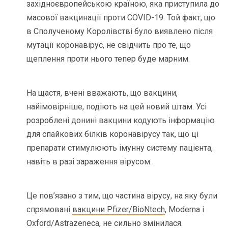
західноєвропейською країною, яка приступила до
масової вакцинації проти COVID-19. Той факт, що
в Сполученому Королівстві було виявлено після
мутації коронавірус, не свідчить про те, що
щеплення проти нього тепер буде марним.
На щастя, вчені вважають, що вакцини,
найімовірніше, подіють на цей новий штам. Усі
розроблені донині вакцини кодують інформацію
для спайкових білків коронавірусу так, що ці
препарати стимулюють імунну систему пацієнта,
навіть в разі зараження вірусом.
Це пов’язано з тим, що частина вірусу, на яку були
спрямовані
вакцини Pfizer/BioNtech
, Moderna і
Oxford/Astrazeneca, не сильно змінилася.