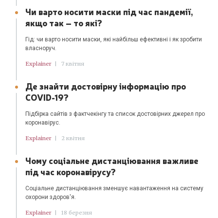
Чи варто носити маски під час пандемії,
якщо так – то які?
Гід: чи варто носити маски, які найбільш ефективні і як зробити
власноруч.
Explainer
|
7 квітня
Де знайти достовірну інформацію про
COVID-19?
Підбірка сайтів з фактчекінгу та список достовірних джерел про
коронавірус.
Explainer
|
2 квітня
Чому соціальне дистанціювання важливе
під час коронавірусу?
Соціальне дистанціювання зменшує навантаження на систему
охорони здоров'я.
Explainer
|
18 березня