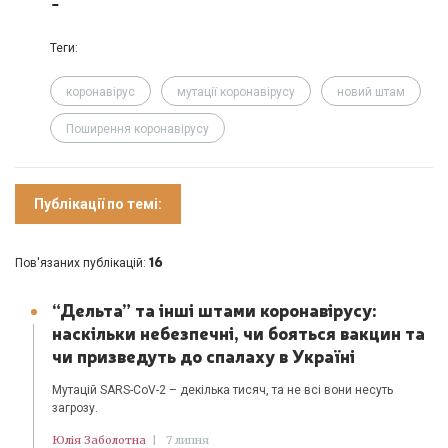
Теги:
коронавірус
мутації коронавірусу
новий штам
Поширення коронавірусу
Публікації по темі:
16
Пов'язаних публікацій:
“Дельта” та інші штами коронавірусу:
наскільки небезпечні, чи бояться вакцин та
чи призведуть до спалаху в Україні
Мутацій SARS-CoV-2 – декілька тисяч, та не всі вони несуть
загрозу.
Юлія Заболотна
|
7 липня