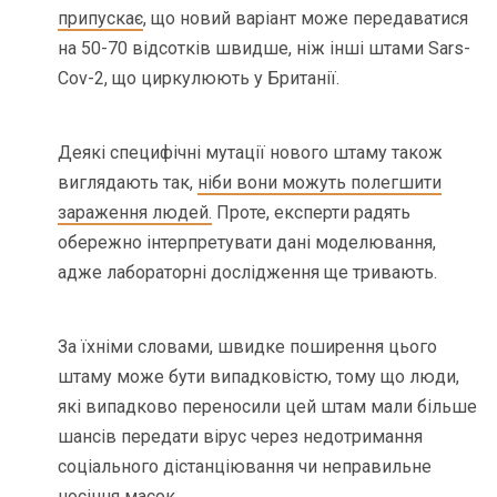
припускає
, що новий варіант може передаватися
на 50-70 відсотків швидше, ніж інші штами Sars-
Cov-2, що циркулюють у Британії.
Деякі специфічні мутації нового штаму також
виглядають так,
ніби вони можуть полегшити
зараження людей.
Проте, експерти радять
обережно інтерпретувати дані моделювання,
адже лабораторні дослідження ще тривають.
За їхніми словами, швидке поширення цього
штаму може бути випадковістю, тому що люди,
які випадково переносили цей штам мали більше
шансів передати вірус через недотримання
соціального дістанціювання чи неправильне
носіння масок.