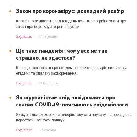
Закон про коронавірус: докладний розбір
Штрафи і кримінальна відповідальність: що потрібно знати про
закон про боротьбу з коронавірусом.
Explainer
|
17 березня
Що таке пандемія і чому все не так
страшно, як здається?
Все, що варто знати про пандемію і чим вона відрізняється від
епідемії та спалаху захворювання.
Explainer
|
12 березня
Як журналістам слід повідомляти про
спалах COVID-19: пояснюють епідеміологи
Як журналістам коректно використовувати наукову інформацію та
перестати нагнітати паніку?
Explainer
|
5 березня