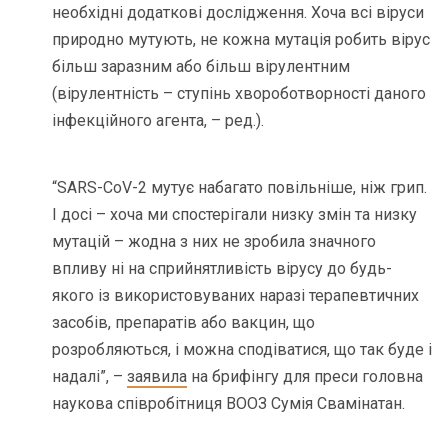
необхідні додаткові дослідження. Хоча всі віруси
природно мутують, не кожна мутація робить вірус
більш заразним або більш вірулентним
(вірулентність – ступінь хвороботворності даного
інфекційного агента, – ред.).
“SARS-CoV-2 мутує набагато повільніше, ніж грип.
І досі – хоча ми спостерігали низку змін та низку
мутацій – жодна з них не зробила значного
впливу ні на сприйнятливість вірусу до будь-
якого із використовуваних наразі терапевтичних
засобів, препаратів або вакцин, що
розробляються, і можна сподіватися, що так буде і
надалі”, –
заявила
на брифінгу для преси головна
наукова співробітниця ВООЗ Сумія Свамінатан.