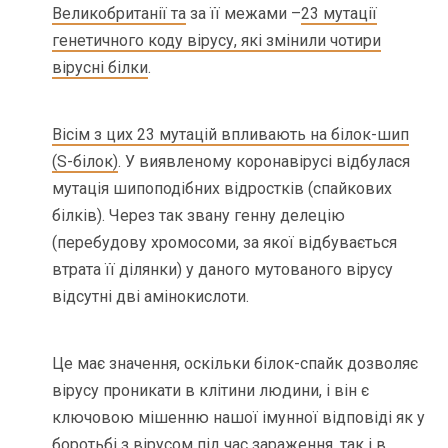
Великобританії та
за її межами –
23 мутації
генетичного коду вірусу, які змінили чотири
вірусні білки
.
Вісім з цих 23 мутацій впливають на білок-шип
(S-білок)
. У виявленому коронавірусі відбулася
мутація шипоподібних відростків (спайкових
білків). Через так звану генну делецію
(перебудову хромосоми, за якої відбувається
втрата її ділянки) у даного мутованого вірусу
відсутні дві амінокислоти.
Це має значення, оскільки білок-спайк дозволяє
вірусу проникати в клітини людини, і він є
ключовою мішенню нашої імунної відповіді як у
боротьбі з
вірусом під час зараження, так
і в