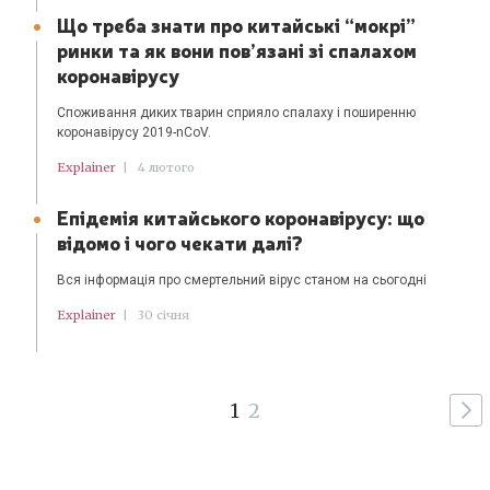
Що треба знати про китайськi “мокрi”
ринки та як вони пов’язанi зi спалахом
коронавiрусу
Споживання диких тварин сприяло спалаху і поширенню
коронавірусу 2019-nCoV.
Explainer
|
4 лютого
Епідемія китайського коронавірусу: що
відомо і чого чекати далі?
Вся інформація про смертельний вірус станом на сьогодні
Explainer
|
30 січня
1
2