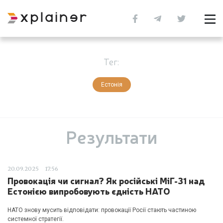
Тег:
Естонія
Результати
20.09.2025
17:56
Провокація чи сигнал? Як російські МіГ-31 над
Естонією випробовують єдність НАТО
НАТО знову мусить відповідати: провокації Росії стають частиною
системної стратегії.