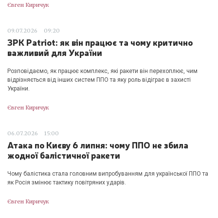
Євген Киричук
09.07.2026
09:20
ЗРК Patriot: як він працює та чому критично
важливий для України
Розповідаємо, як працює комплекс, які ракети він перехоплює, чим
відрізняється від інших систем ППО та яку роль відіграє в захисті
України.
Євген Киричук
06.07.2026
15:00
Атака по Києву 6 липня: чому ППО не збила
жодної балістичної ракети
Чому балістика стала головним випробуванням для української ППО та
як Росія змінює тактику повітряних ударів.
Євген Киричук