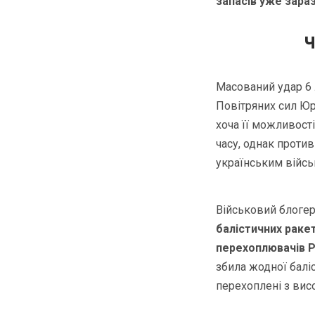
запасів уже зара
Ч
Масований удар 6 
Повітряних сил Юрі
хоча її можливост
часу, однак против
українським війсь
Військовий блогер
балістичних раке
перехоплювачів P
збила жодної баліс
перехоплені з ви