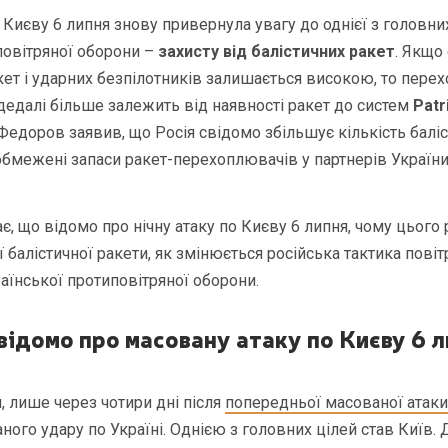
 Києву 6 липня знову привернула увагу до однієї з головн
повітряної оборони –
захисту від
балістичних ракет
. Якщо
кет і ударних безпілотників залишається високою, то пере
 дедалі більше залежить від наявності ракет до систем
Patr
едоров заявив, що Росія свідомо збільшує кількість баліс
бмежені запаси ракет-перехоплювачів у партнерів України
є, що відомо про нічну атаку по Києву 6 липня, чому цього 
балістичної ракети, як змінюється російська тактика повіт
раїнської протиповітряної оборони.
відомо про масовану атаку по Києву 6 л
я, лише через чотири дні після
попередньої масованої атаки
ого удару по Україні. Однією з головних цілей став Київ. 