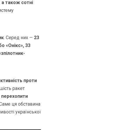
, а також сотні
истему
ик
. Серед них —
23
о «Онікс», 33
езпілотник-
ктивність проти
 шість ракет
я перехопити
Саме ця обставина
ивості української