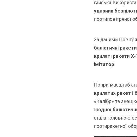
війська використ
ударних безпілот
протиповітряної о
За даними Повітря
балістичні ракети
крилаті ракети Х-
імітатор
.
Попри масштаб ат
крилатих ракет і 
«Калібр» та знешк
жодної балістичн
стала головною ос
протиракетної обо