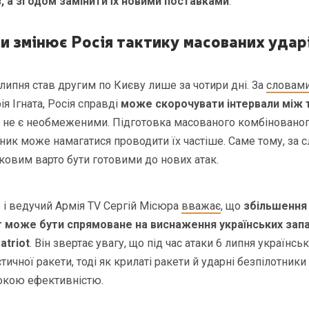
з, а згодом замінити їх новими поставками
.
и змінює Росія тактику масованих удар
липня став другим по Києву лише за чотири дні. За
словам
я Ігната, Росія справді
може скорочувати інтервали між 
і не є необмеженими. Підготовка масованого комбінованог
ник може намагатися проводити їх частіше. Саме тому, за с
ковим варто бути готовими до нових атак.
 і ведучий Армія TV Сергій Місюра
вважає
, що
збільшення 
т може бути спрямоване на виснаження українських запа
atriot
. Він звертає увагу, що під час атаки 6 липня україн
тичної ракети, тоді як крилаті ракети й ударні безпілотники
сокою ефективністю.