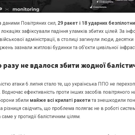
за даними Повітряних сил,
29 ракет і 18 ударних безпілотни
6 локаціях зафіксували падіння уламків збитих цілей. За ін
військової адміністрації, в столиці загинули люди, десятк
жень зазнали житлові будинки та об’єкти цивільної інфрас
 разу не вдалося збити жодної балісти
стю атаки 6 липня стало те, що українська ППО не перехо
и. Водночас ефективність проти інших засобів повітряного 
борони збили
майже всі крилаті ракети
та знешкодили по
ка різниця свідчить, що проблема полягає не в роботі систе
 саме у протидії балістичним цілям.