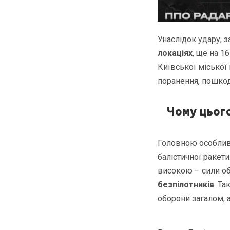
Унаслідок удару, 
локаціях
, ще на 1
Київської міської 
поранення, пошкод
Чому цього
Головною особливі
балістичної ракет
високою – сили о
безпілотників
. Та
оборони загалом, а