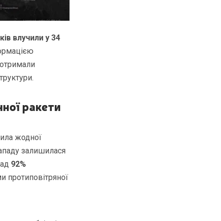
ків влучили у 34
формацією
и отримали
труктури.
чної ракети
пила жодної
нападу залишилася
над
92%
ми протиповітряної