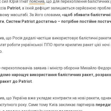
 сил Юрій Ігнат
пояснив
, що для перехоплення балістичних 
ксів
Patriot
, а їхній дефіцит залишається серйозною проб
товому масштабі. За його словами,
«щоб збивати балістичні
ти. Систем Patriot достатньо – потрібне постійне поста
ив, що Росія дедалі частіше використовує балістичні ракет
льтат роботи української ППО проти крилатих ракет цієї ноч
о.
-перехоплювачів заявив і міністр оборони Михайло Федоро
ідомо нарощує використання балістичних ракет, розрах
ракет до Patriot
.
в, що Україна вже укладає контракти на нові ракети, однак
аступного року. Саме тому Київ закликає партнерів
передат