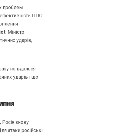
их проблем
 ефективність ППО
хоплення
iot
. Міністр
тичних ударів,
.
разу не вдалося
ряних ударів і що
ипня
, Росія знову
Для атаки російські