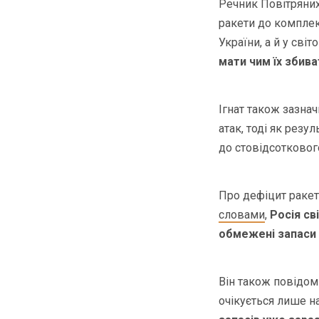
Речник Повітряних
ракети до компле
України, а й у сві
мати чим їх збива
Ігнат також зазнач
атак, тоді як резу
до стовідсотковог
Про дефіцит ракет
словами
,
Росія св
обмежені запаси 
Він також повідоми
очікується лише н