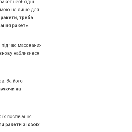
ракет необхідні
лемою не лише для
 ракети, треба
чання ракет»
.
и під час масованих
і знову наблизився
в. За його
овуючи на
 їх постачання
и ракети зі своїх