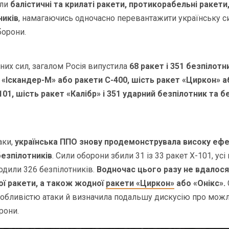
али
балістичні та крилаті ракети, протикорабельні ракети
ників
, намагаючись одночасно перевантажити українську с
борони.
них сил, загалом Росія випустила
68 ракет і 351 безпілотн
 «Іскандер-М» або ракети С-400, шість ракет «Циркон» аб
101, шість ракет «Калібр» і 351 ударний безпілотник та б
аки,
українська ППО знову продемонструвала високу ефе
безпілотників
. Сили оборони збили 31 із 33 ракет Х-101, усі
одили 326 безпілотників.
Водночас цього разу не вдалос
ої ракети, а також жодної
ракети «Циркон»
або «Онікс».
обливістю атаки й визначила подальшу дискусію про можл
рони.