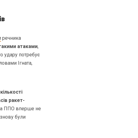
ів
и
речника
такими атаками
,
о удару потребує
ловами Ігната,
кількості
сів ракет-
ська ППО вперше не
 знову були