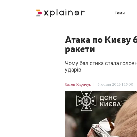
Теми
Атака по Києву 
ракети
Чому балістика стала голов
ударів.
Євген Киричук
|
6 липня 2026 | 15:00