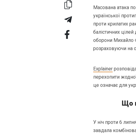
Масована атака по
української проти
проти крилатих ра
балістичних цілей
оборони Михайло Ф
розраховуючи на о
Explainer
розповіда
перехопити жодної 
це означає для ук
Що 
У ніч проти 6 липн
завдала комбінован