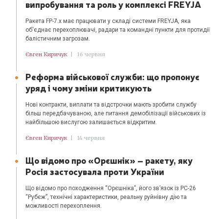
випробування та роль у комплексі FREYJA
Ракета FP-7.x має працювати у складі системи FREYJA, яка
об'єднає перехоплювачі, радари та командні пункти для протидії
балістичним загрозам.
Євген Киричук
|
16 червня
Реформа військової служби: що пропонує
уряд і чому зміни критикують
Нові контракти, виплати та відстрочки мають зробити службу
більш передбачуваною, але питання демобілізації військових із
найбільшою вислугою залишається відкритим.
Євген Киричук
|
14 червня
Що відомо про «Орєшнік» – ракету, яку
Росія застосувала проти України
Що відомо про походження “Орєшніка”, його зв’язок із РС-26
“Рубєж”, технічні характеристики, реальну руйнівну дію та
можливості перехоплення.