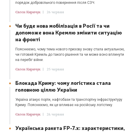
порядок добровільного повернення після СЗЧ.
Євген Киричук
|
26 червня
Чи буде нова мобілізація в Росії та чи
допоможе вона Кремлю змінити ситуацію
на фронті
Пояснюємо, чому тема нового призову знову стала актуальною,
чи готовий Кремль до такого рішення та чи може воно вплинути
на перебіг війни.
Євген Киричук
|
25 червня
Блокада Криму: чому логістика стала
головною ціллю України
Україна атакує порти, нафтобази та транспортну інфраструктуру
Криму. Пояснюємо, як це впливає на російську логістику.
Євген Киричук
|
24 червня
Українська ракета FP-7.x: характеристики,