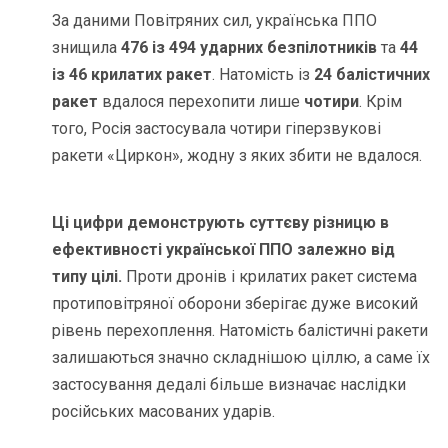
За даними Повітряних сил, українська ППО
знищила
476 із 494 ударних безпілотників
та
44
із 46 крилатих ракет
. Натомість із
24 балістичних
ракет
вдалося перехопити лише
чотири
. Крім
того, Росія застосувала чотири гіперзвукові
ракети «Циркон», жодну з яких збити не вдалося.
Ці цифри демонструють суттєву різницю в
ефективності української ППО залежно від
типу цілі.
Проти дронів і крилатих ракет система
протиповітряної оборони зберігає дуже високий
рівень перехоплення. Натомість балістичні ракети
залишаються значно складнішою ціллю, а саме їх
застосування дедалі більше визначає наслідки
російських масованих ударів.