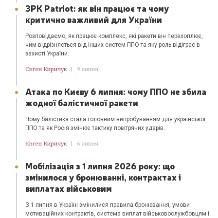
ЗРК Patriot: як він працює та чому
критично важливий для України
Розповідаємо, як працює комплекс, які ракети він перехоплює,
чим відрізняється від інших систем ППО та яку роль відіграє в
захисті України.
Євген Киричук
|
9 липня
Атака по Києву 6 липня: чому ППО не збила
жодної балістичної ракети
Чому балістика стала головним випробуванням для української
ППО та як Росія змінює тактику повітряних ударів.
Євген Киричук
|
6 липня
Мобілізація з 1 липня 2026 року: що
змінилося у бронюванні, контрактах і
виплатах військовим
З 1 липня в Україні змінилися правила бронювання, умови
мотиваційних контрактів, система виплат військовослужбовцям і