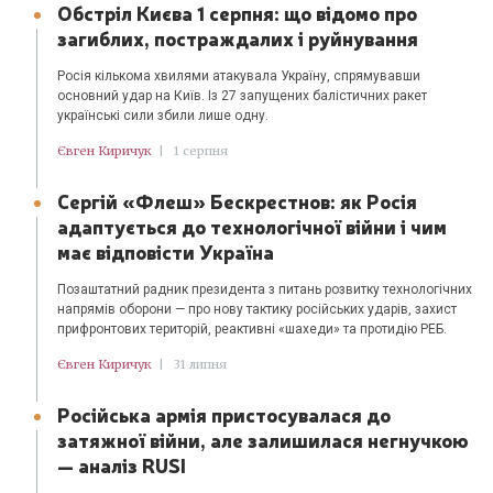
Обстріл Києва 1 серпня: що відомо про
загиблих, постраждалих і руйнування
Росія кількома хвилями атакувала Україну, спрямувавши
основний удар на Київ. Із 27 запущених балістичних ракет
українські сили збили лише одну.
Євген Киричук
|
1 серпня
Сергій «Флеш» Бескрестнов: як Росія
адаптується до технологічної війни і чим
має відповісти Україна
Позаштатний радник президента з питань розвитку технологічних
напрямів оборони — про нову тактику російських ударів, захист
прифронтових територій, реактивні «шахеди» та протидію РЕБ.
Євген Киричук
|
31 липня
Російська армія пристосувалася до
затяжної війни, але залишилася негнучкою
— аналіз RUSI