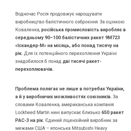
Водночас Росія продовжує нарощувати
виробництво балістичного озброєння. За оцінкою
Коваленка,
російська промисловість виробляє в
середньому 90–100 балістичних ракет 9М723
«Іскандер-М» на місяць, або понад тисячу на
рік.
Для їх потенційного перехоплення Україні
знадобилося б понад
дві тисячі ракет-
перехоплювачів.
Проблема полягає не лише в потребах України,
а й у виробничих можливостях союзників.
За
словами Коваленка, американська компанія
Lockheed Martin нині випускає близько
650 ракет
PAC-3 на рік.
Єдиний ліцензійний виробник за
межами США – японська Mitsubishi Heavy