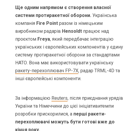
Ще одним напрямом є створення власної
системи протиракетної оборони.
Українська
компанія
Fire Point
разом із німецьким
виробником радарів
Hensoldt
працює над
проєктом
Freya
, який передбачає інтеграцію
українських і європейських компонентів у єдину
систему протиракетної оборони за стандартами
НАТО. Вона має використовувати українську
ракету-перехоплювач FP-7X
, радар TRML-4D та
інші європейські компоненти.
За інформацією
Reuters
, після приєднання урядів
України та Німеччини до цієї ініціативи
темпи
розробки прискорилися, а
перші ракети-
перехоплювачі можуть бути готові вже до
кінця року.