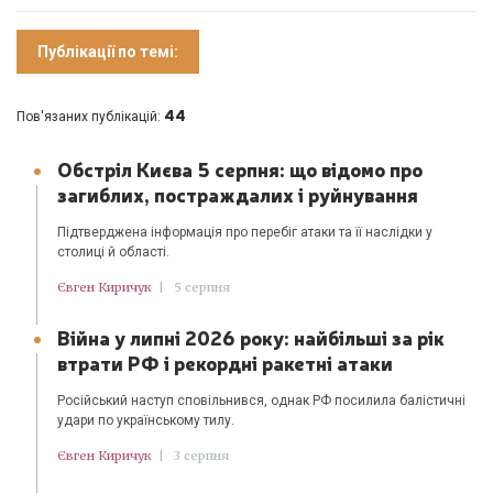
Публікації по темі:
44
Пов'язаних публікацій:
Обстріл Києва 5 серпня: що відомо про
загиблих, постраждалих і руйнування
Підтверджена інформація про перебіг атаки та її наслідки у
столиці й області.
Євген Киричук
|
5 серпня
Війна у липні 2026 року: найбільші за рік
втрати РФ і рекордні ракетні атаки
Російський наступ сповільнився, однак РФ посилила балістичні
удари по українському тилу.
Євген Киричук
|
3 серпня