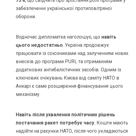
75%
, що свідчить про зростання ролі програми у
забезпеченні української протиповітряної
оборони.
Водночас дипломатка наголошує, що
навіть
цього недостатньо
. Україна продовжує
працювати із союзниками над залученням нових
внесків до програми PURL та отриманням
додаткових антибалістичних засобів. Одним із
ключових очікувань Києва від саміту НАТО в
Анкарі є саме розширення фінансування цього
механізму.
Навіть після ухвалення політичних рішень
постачання ракет потребує часу.
Кошти мають
надійти на рахунки НАТО, після чого укладаються