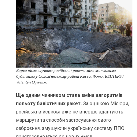
Вирва після влучання російської ракети між житловими
будинками у Солом’янському районі Києва. Фото: REUTERS /
Valentyn Ogirenko
Ще одним чинником стала зміна алгоритмів
польоту балістичних ракет.
За оцінкою Місюри,
російські військові вже не вперше адаптують
маршрути та способи застосування свого
озброєння, змушуючи українську систему ППО
пристосовуватися до нових умов.