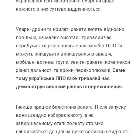
української протиповітряної оборони щодо
кожного з них суттєво відрізняються.
Ударні дрони та крилаті ракети летять відносно
повільно, на малих висотах і тривалий час
перебувають у зоні виявлення засобів ППО. Їх
можуть знищувати винищувальна авіація,
мобільні вогневі групи, зенітні ракетні комплекси
різної дальності та дрони-перехоплювачі.
Саме
тому українська ППО вже тривалий час
демонструє високий рівень їх перехоплення.
Інакше працює балістична ракета. Після запуску
вона швидко набирає висоту, а на
завершальному етапі польоту стрімко
наближається до цілі на дуже великій швидкості.