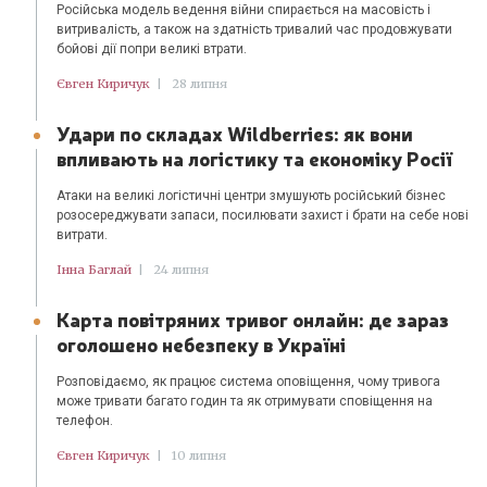
Російська модель ведення війни спирається на масовість і
витривалість, а також на здатність тривалий час продовжувати
бойові дії попри великі втрати.
Євген Киричук
|
28 липня
Удари по складах Wildberries: як вони
впливають на логістику та економіку Росії
Атаки на великі логістичні центри змушують російський бізнес
розосереджувати запаси, посилювати захист і брати на себе нові
витрати.
Інна Баглай
|
24 липня
Карта повітряних тривог онлайн: де зараз
оголошено небезпеку в Україні
Розповідаємо, як працює система оповіщення, чому тривога
може тривати багато годин та як отримувати сповіщення на
телефон.
Євген Киричук
|
10 липня