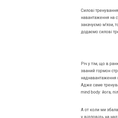
Силові тренування
навантаження на с
закачуємо м’язи, 
додаємо силові тр
Річ у тім, що в ра
званий гормон стре
наднавантаження 
Адже саме тренува
mind body: йога, піл
А от коли ми збал
у відповідь на над