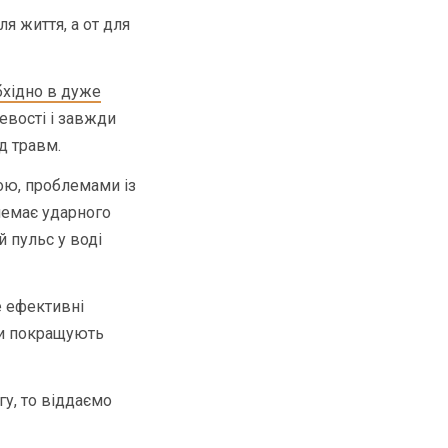
я життя, а от для
бхідно в дуже
евості і завжди
д травм.
ою, проблемами із
немає ударного
й пульс у воді
 ефективні
ди покращують
у, то віддаємо