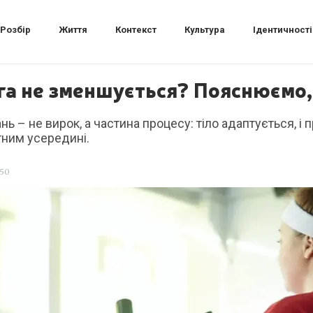
Розбір
Життя
Контекст
Культура
Ідентичності
ага не зменшується? Пояснюємо,
нь – не вирок, а частина процесу: тіло адаптується, і
тним усередині.
:50