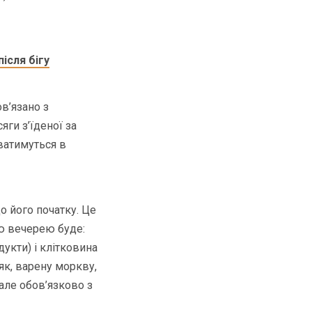
після бігу
ов’язано з
ги з’їденої за
ватимуться в
о його початку. Це
ою вечерею буде:
дукти) і клітковина
як, варену моркву,
але обов’язково з