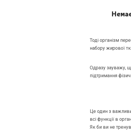
Немає
Тоді організм пере
набору жирової тк
Одразу зауважу, щ
підтримання фізич
Це один з важливи
всі функції в орга
Як би ви не тренув