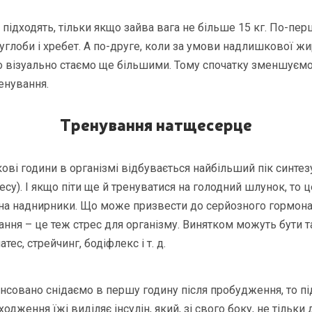
 підходять, тільки якщо зайва вага не більше 15 кг. По-пе
углоби і хребет. А по-друге, коли за умови надлишкової ж
то візуально стаємо ще більшими. Тому спочатку зменшуємо 
енування.
Тренування натщесерце
нкові години в організмі відбувається найбільший пік синтез
су). І якщо піти ще й тренуватися на голодний шлунок, то 
на наднирники. Що може призвести до серйозного гормона
ння – це теж стрес для організму. Винятком можуть бути т
атес, стрейчинг, бодіфлекс і т. д.
ансовано снідаємо в першу годину після пробудження, то п
ходження їжі виділяє інсулін, який, зі свого боку, не тільки