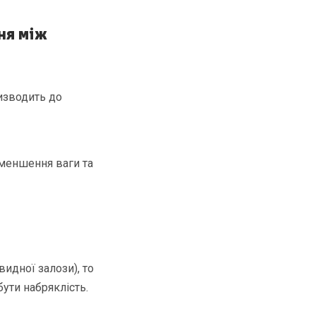
ня між
ризводить до
зменшення ваги та
идної залози), то
бути набряклість.