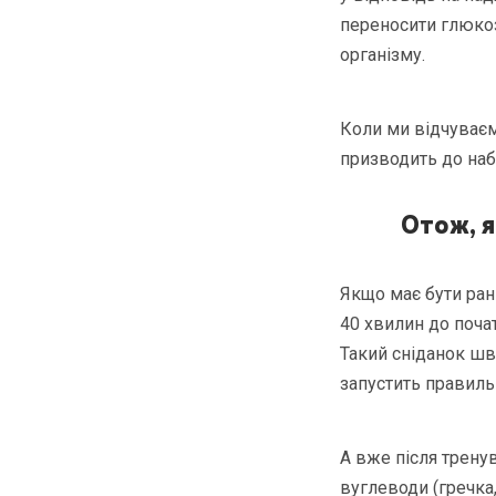
переносити глюкозу
організму.
Коли ми відчуваєм
призводить до наб
Отож, я
Якщо має бути ран
40 хвилин до поча
Такий сніданок шв
запустить правиль
А вже після тренув
вуглеводи (гречка,