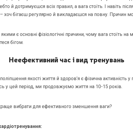
бто й дотримуєшся всіх правил, а вага стоїть. І навіть після
– хоч бігаєш регулярно й викладаєшся на повну. Причин мо
якими є основні фізіологічні причини, чому вага стоїть на м
теся бігом.
Неефективний час і вид тренувань
оліпшення якості життя й здоров’я є фізична активність у 
сь у цей період, ми продовжуємо життя на 10-15 років.
 краще вибрати для ефективного зменшення ваги?
кардіотренування: