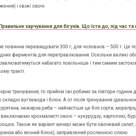
ення) і свіжі овочі.
Правильне харчування для бігунів. Що їсти до, під час та 
е повинна перевищувати 300 г, для чоловіків – 500 г. Це п
дних ферментів для перетравлювання. Оскільки великі обся
травлюватимуться набагато повільніше і тим самим застою
му тракті.
ірнє тренування, то прийом їжі робимо за півтори години д
 складні вуглеводи і білок. А от після тренування ідеальн
курятина, нежирна риба – найчастіше це білі сорти, морепро
у виключаємо крохмалисті овочі – кукурудзу, картоплю, бур
орошок. Також як варіант вечері може бути овочевий салат, 
бринза або яєчний білок), заправлений рослинною олією.