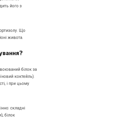
дить його з
кортизолу. Що
оні живота.
нування?
своюваний білок за
їновий коктейль).
ті, і при цьому
інно: складні
), білок