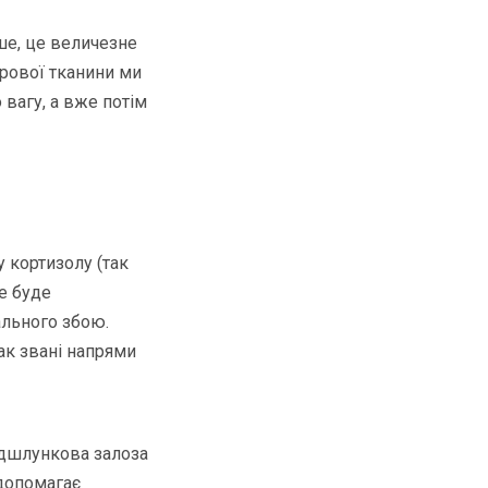
рше, це величезне
ирової тканини ми
вагу, а вже потім
у кортизолу (так
це буде
льного збою.
ак звані напрями
ідшлункова залоза
 допомагає