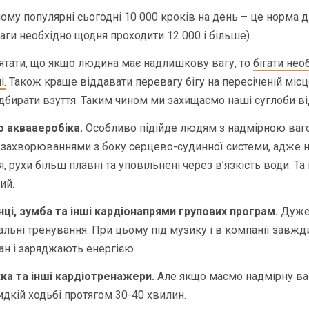
ому популярні сьогодні 10 000 кроків на день – це норма дл
ги необхідно щодня проходити 12 000 і більше).
’ятати, що якщо людина має надлишкову вагу, то
бігати нео
і.
Також краще віддавати перевагу бігу на пересіченій місц
дбирати взуття. Таким чином ми захищаємо наші суглоби ві
о аквааеробіка.
Особливо підійде людям з надмірною ваг
 захворюваннями з боку серцево-судинної системи, адже 
 рухи більш плавні та уповільнені через в’язкість води. Та 
ий.
нці, зумба та інші кардіонапрями групових програм.
Дуже
ьні тренування. При цьому під музику і в компанії завж
ан і заряджають енергією.
ка та інші кардіотренажери.
Але якщо маємо надмірну ваг
дкій ходьбі протягом 30-40 хвилин.