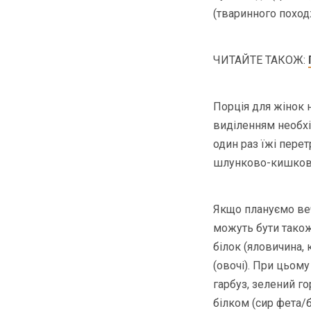
(тваринного походж
ЧИТАЙТЕ ТАКОЖ:
Порція для жінок н
виділенням необхі
один раз їжі пере
шлунково-кишково
Якщо плануємо веч
можуть бути також
білок (яловичина, 
(овочі). При цьом
гарбуз, зелений г
білком (сир фета/