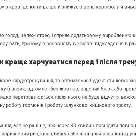
 з крові до клітин, а ще й знижує рівень кортизолу й виво
о голод, це теж стрес, і сприяє додатковому виробленню 
ору ваги, причому в основному в жирові відкладення в рай
к краще харчуватися перед і після тре
кове кардіотренування, то оптимально буде з’їсти легкоза
тку (наприклад: омлет без жовтків, варений білок або проте
идко перетравлюється, після нього не буде відчуття важкос
ну роботу гормонів і роботу шлунково-кишкового тракту.
ання, але не раніше, ніж через 40 хвилин, поснідати повноц
 коричневий рис, кіноа, булгур або інші цільнозернові крупи