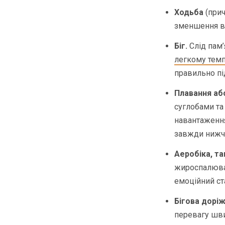
Ходьба
(прич
зменшення ва
Біг.
Слід пам
легкому темп
правильно пі
Плавання аб
суглобами та
навантаження,
завжди нижч
Аеробіка, та
жироспалювал
емоційний ст
Бігова доріж
перевагу шви