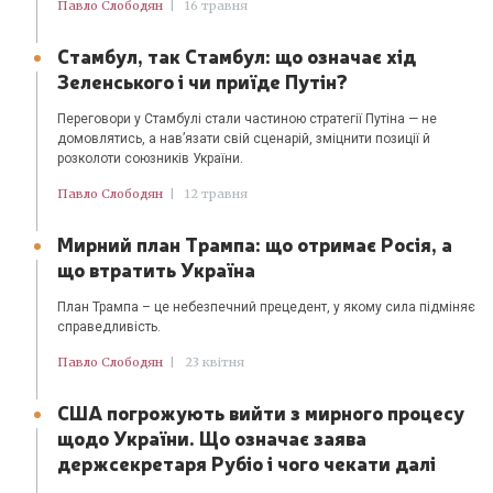
Павло Слободян
|
16 травня
Стамбул, так Стамбул: що означає хід
Зеленського і чи приїде Путін?
Переговори у Стамбулі стали частиною стратегії Путіна — не
домовлятись, а нав’язати свій сценарій, зміцнити позиції й
розколоти союзників України.
Павло Слободян
|
12 травня
Мирний план Трампа: що отримає Росія, а
що втратить Україна
План Трампа – це небезпечний прецедент, у якому сила підміняє
справедливість.
Павло Слободян
|
23 квітня
США погрожують вийти з мирного процесу
щодо України. Що означає заява
держсекретаря Рубіо і чого чекати далі