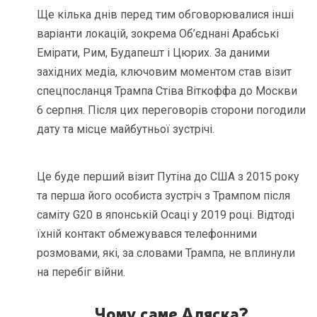
Ще кілька днів перед тим обговорювалися інші
варіанти локацій, зокрема Об’єднані Арабські
Емірати, Рим, Будапешт і Цюрих. За даними
західних медіа, ключовим моментом став візит
спецпосланця Трампа Стіва Віткоффа до Москви
6 серпня. Після цих переговорів сторони погодили
дату та місце майбутньої зустрічі.
Це буде перший візит Путіна до США з 2015 року
та перша його особиста зустріч з Трампом після
саміту G20 в японській Осаці у 2019 році. Відтоді
їхній контакт обмежувався телефонними
розмовами, які, за словами Трампа, не вплинули
на перебіг війни.
Чому саме Аляска
?