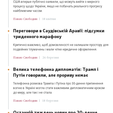
США вперше публічно заявили, що можуть вийти з мирного
процесу щодо України, якщо не побачать реального прогресу
найближчим часом.
Павло Слободян
|
18 квітня
Переговори в Саудівській Аравії: підсумки
триденного марафону
Критично важливо, щоб домовленості не залишали простору для
подвійних тлумачень і мали чітке юридичне оформлення.
Павло Слободян
|
26 березня
Велика телефонна дипломатія: Трамп і
Путін говорили, але прориву немає
Телефонна розмова Трампа і Путіна про 30-денне припинення
вогню в Україні могла стати важливим дипломатичним кроком
до миру, але так і не стала.
Павло Слободян
|
18 березня
Останній тиждень новин про 30-денне