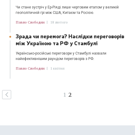
Чи стане зустріч у Ер-Ріяді лише черговим етапом у великій
геополітичній грі між США, Китаєм та Росією.
Павло Слободян
|
18 лютого
Зрада чи перемога? Наслідки переговорів
між Україною та РФ у Стамбулі
Українсько-російські переговори у Стамбулі назвали
найефективнішим раундом переговорів з РФ.
Павло Слободян
|
1 квітня
1
2