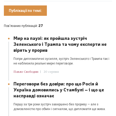
Публікації по темі:
27
Пов'язаних публікацій:
Мир на паузі: як пройшла зустріч
Зеленського і Трампа та чому експерти не
вірять у прорив
Попри дипломатичні зусилля, зустріч Зеленського і Трампа так і
не наблизила реальні мирні переговори.
Павло Слободян
|
20 серпня
Переговори без довіри: про що Росія й
Україна домовились у Стамбулі – і що це
насправді означає
Першу за три роки зустріч завершено без прориву — але з
домовленістю про обмін і сигналом, що дипломатія ще жива.