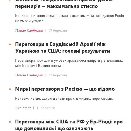
перемир’я – максимально стисло
Ключове питання залишається відкритим – чи погодиться Росія
на умови угоди?
Павло Слободян
|
17 березня
Переговори в Саудівській Аравії між
Україною та США: головні результати
Переговори пройшли в умовах зростаючої напруги у відносинах
між Києвом і Вашингтоном.
Павло Слободян
|
11 березня
Мирні переговори з Росією — що відомо
Найважливіше, що слід знати про хід мирних переговорів.
Explainer
|
11 березня
Переговори між США та РФ у Ер-Ріяді: про
що домовились і що означають