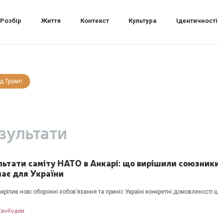
Розбір
Життя
Контекст
Культура
Ідентичності
д Трамп
зультати
льтати саміту НАТО в Анкарі: що вирішили союзники
чає для України
акріпив нові оборонні зобов’язання та приніс Україні конкретні домовленості 
Слободян