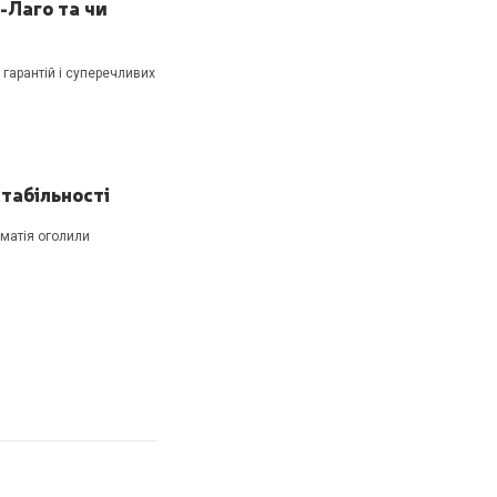
-Лаго та чи
 гарантій і суперечливих
стабільності
матія оголили