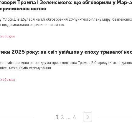
овори Трампа і Зеленського: що обговорили у Мар-а
 припинення вогню
 у Флориді відбулася на тлі обговорення 20-пунктного плану миру, безпекових
в щодо можливого припинення вогню.
Слободян
мки 2025 року: як світ увійшов у епоху тривалої не
ння міжнародного порядку за президентства Трампа й безрезультатна дипло
ість механізмів стримування.
Слободян
1
2
…
4