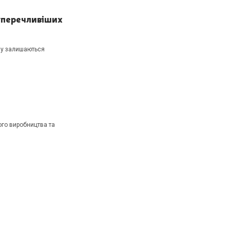
уперечливіших
ону залишаються
ого виробництва та