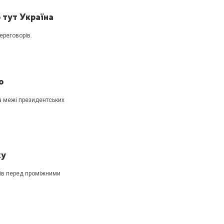
 тут Україна
ереговорів.
о
а межі президентських
ку
ців перед проміжними