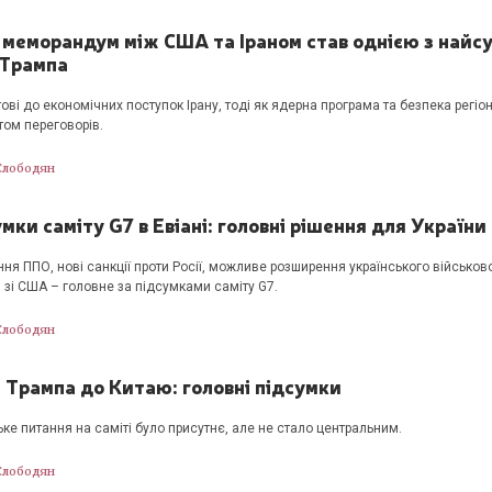
 меморандум між США та Іраном став однією з найс
 Трампа
ові до економічних поступок Ірану, тоді як ядерна програма та безпека регі
ом переговорів.
Слободян
мки саміту G7 в Евіані: головні рішення для України
ня ППО, нові санкції проти Росії, можливе розширення українського військов
 зі США – головне за підсумками саміту G7.
Слободян
 Трампа до Китаю: головні підсумки
ьке питання на саміті було присутнє, але не стало центральним.
Слободян