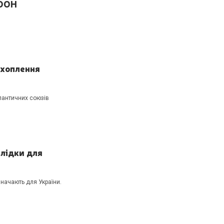
 ООН
ахоплення
тлантичних союзів
слідки для
начають для України.