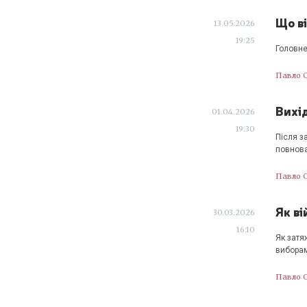
Що ві
13.05.2026
19:25
Головне
Павло 
Вихі
01.04.2026
19:30
Після з
повнов
Павло 
Як ві
30.03.2026
16:10
Як затя
виборам
Павло 