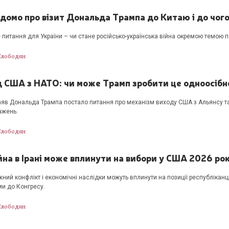
домо про візит Дональда Трампа до Китаю і до чого
 питання для України – чи стане російсько-українська війна окремою темою п
Слободян
д США з НАТО: чи може Трамп зробити це одноосібн
аяв Дональда Трампа постало питання про механізм виходу США з Альянсу т
ажень.
Слободян
йна в Ірані може вплинути на вибори у США 2026 ро
жний конфлікт і економічні наслідки можуть вплинути на позиції республікан
и до Конгресу.
Слободян