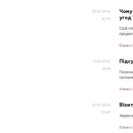
Чому
18.06.2026
угод
21:50
США гот
предмет
Павло 
Підсу
17.06.2026
20:41
Посилен
сигнали
Павло 
Візит
16.05.2026
23:00
Українс
Павло 