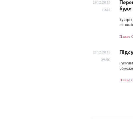
Перег
29.12.2025
буде
10:45
Зустріч
сигналі
Павло 
Підсу
23.12.2025
09:50
Руйнува
обмежен
Павло 