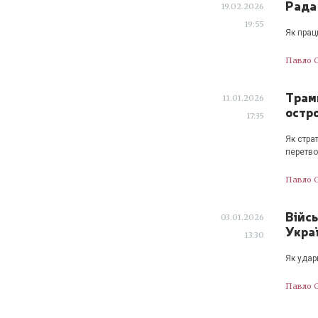
Рада
19.02.2026
19:55
Як прац
Павло 
Трам
11.01.2026
остро
17:35
Як стра
перетво
Павло 
Війсь
03.01.2026
Укра
13:30
Як удар
Павло 