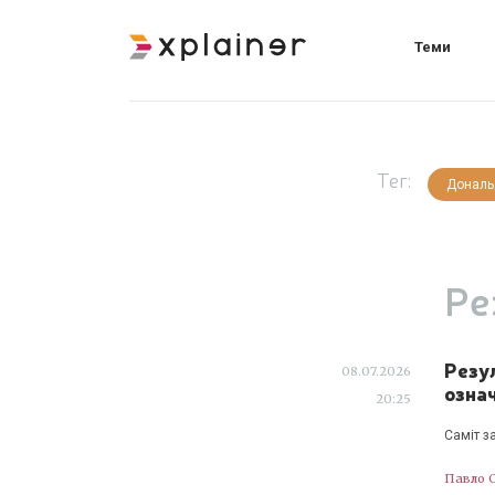
Теми
Тег:
Дональ
Ре
Резу
08.07.2026
озна
20:25
Саміт з
Павло 