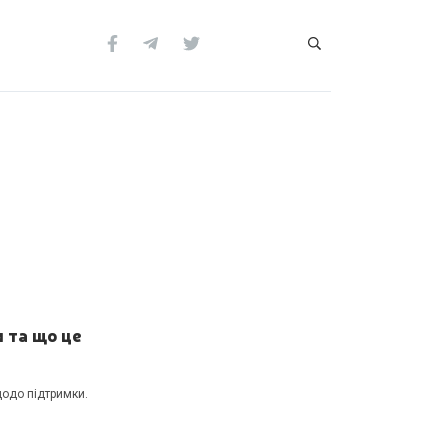
 та що це
щодо підтримки.