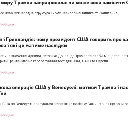
 миру Трампа запрацювала: чи може вона замінити
ює нова міжнародна структура і чому навколо неї виникають запитання.
Слободян
п і Гренландія: чому президент США говорить про з
ва і які це матиме наслідки
тегічне значення Арктики, риторика Дональда Трампа та слабкі місця транса
рили Гренландію на геополітичний тест для США, НАТО та Європи.
Слободян
кова операція США у Венесуелі: мотиви Трампа і на
їни
и США по Венесуелі вписуються в зовнішню політику Вашингтона і що вони оз
Слободян