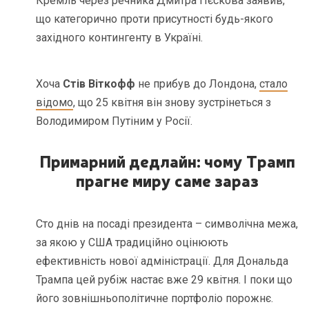
Кремль через речника Дмитра Пєскова заявив,
що категорично проти присутності будь-якого
західного контингенту в Україні.
Хоча
Стів Віткофф
не прибув до Лондона,
стало
відомо
, що 25 квітня він знову зустрінеться з
Володимиром Путіним у Росії.
Примарний дедлайн: чому Трамп
прагне миру саме зараз
Сто днів на посаді президента – символічна межа,
за якою у США традиційно оцінюють
ефективність нової адміністрації. Для Дональда
Трампа цей рубіж настає вже 29 квітня. І поки що
його зовнішньополітичне портфоліо порожнє.