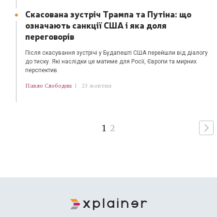
Скасована зустріч Трампа та Путіна: що
означають санкції США і яка доля
переговорів
Після скасування зустрічі у Будапешті США перейшли від діалогу
до тиску. Які наслідки це матиме для Росії, Європи та мирних
перспектив.
Павло Слободян
|
23 жовтня
1
2