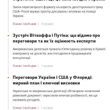
Зміна переговорного формату на користь двостороннього треку
США–Росія звужує простір для рішень і впливає на позиції
України.
Павло Слободян
|
8 грудня
Зустріч Віткоффа і Путіна: що відомо про
переговори та як їх оцінюють експерти
Американська делегація провела п’ятигодинну розмову в Кремлі:
компромісу не досягли, але погодилися продовжувати
консультації.
Павло Слободян
|
3 грудня
Переговори України і США у Флориді:
мирний план і ключові висновки
Українська та американська делегації обговорили оновлений
рамковий документ і окреслили ключові розбіжності, які ще
належить узгодити.
Павло Слободян
|
1 грудня