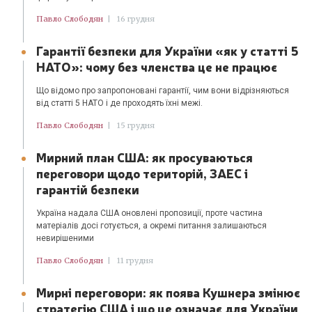
Павло Слободян
|
16 грудня
Гарантії безпеки для України «як у статті 5
НАТО»: чому без членства це не працює
Що відомо про запропоновані гарантії, чим вони відрізняються
від статті 5 НАТО і де проходять їхні межі.
Павло Слободян
|
15 грудня
Мирний план США: як просуваються
переговори щодо територій, ЗАЕС і
гарантій безпеки
Україна надала США оновлені пропозиції, проте частина
матеріалів досі готується, а окремі питання залишаються
невирішеними
Павло Слободян
|
11 грудня
Мирні переговори: як поява Кушнера змінює
стратегію США і що це означає для України