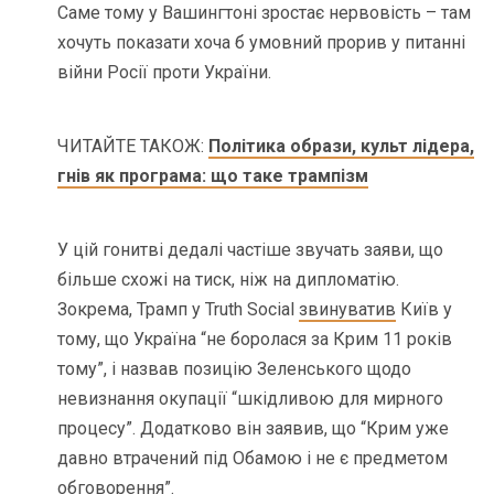
Саме тому у Вашингтоні зростає нервовість – там
хочуть показати хоча б умовний прорив у питанні
війни Росії проти України.
ЧИТАЙТЕ ТАКОЖ:
Політика образи, культ лідера,
гнів як програма: що таке трампізм
У цій гонитві дедалі частіше звучать заяви, що
більше схожі на тиск, ніж на дипломатію.
Зокрема, Трамп у Truth Social
звинуватив
Київ у
тому, що Україна “не боролася за Крим 11 років
тому”, і назвав позицію Зеленського щодо
невизнання окупації “шкідливою для мирного
процесу”. Додатково він заявив, що “Крим уже
давно втрачений під Обамою і не є предметом
обговорення”.