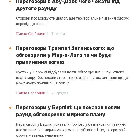
Переговори в Абу-Дабі: чого чекати від
другого раунду
Сторони продовжують діалог, але територіальне питання блокує
перехід до рішень.
Павло Слободян
|
31 січня
Переговори Трампа і Зеленського: що
обговорили у Мар-а-Лаго та чи буде
припинення вогню
Зустріч у Флориді відбулася на тлі обговорення 20-пунктного
плану миру, безпекових гарантій і суперечливих сигналів щодо
можливого припинення вогню.
Павло Слободян
|
29 грудня
Переговори у Берліні: що показав новий
раунд обговорення мирного плану
Переговори у Берліні показали прогрес у безпекових питаннях,
але залишили відкритими ключові розбіжності щодо територій і
формату завершення війни.