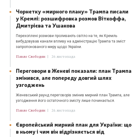
Чорнетку «мирного плану» Трампа писали
у Кремлі: розшифровка розмов Віткоффа,
Дмитрієва та Ушакова
Перехоплені розмови проливають світло на те, як Кремль
вибудовував канали впливу на адміністрацію Трампа та зміст
запропонованого миру щодо України.
Павло Слободян
|
26 листопада
Переговори в Женеві показали: план Трампа
змінився, але попереду довгий шлях
узгоджень
Женевський раунд переговорів змінив мирний план Трампа, але
узгодження його остаточного змісту лише починається.
Павло Слободян
|
24 листопада
Європейський мирний план для України: що
в ньому і чим він відрізняється від