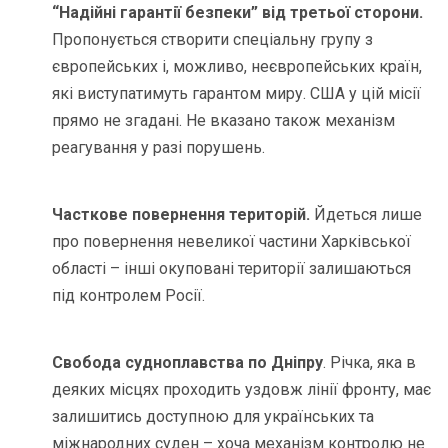
“Надійні гарантії безпеки” від третьої сторони.
Пропонується створити спеціальну групу з
європейських і, можливо, неєвропейських країн,
які виступатимуть гарантом миру. США у цій місії
прямо не згадані. Не вказано також механізм
реагування у разі порушень.
Часткове повернення територій.
Йдеться лише
про повернення невеликої частини Харківської
області – інші окуповані території залишаються
під контролем Росії.
Свобода судноплавства по Дніпру
. Річка, яка в
деяких місцях проходить уздовж лінії фронту, має
залишитись доступною для українських та
міжнародних суден – хоча механізм контролю не