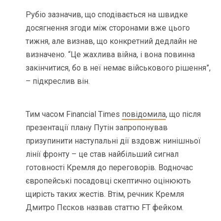
Рубіо зазначив, що сподівається на швидке
досягнення згоди між сторонами вже цього
тижня, але визнав, що конкретний дедлайн не
визначено. “Це жахлива війна, і вона повинна
закінчитися, бо в неї немає військового рішення”,
– підкреслив він.
Тим часом Financial Times
повідомила
, що після
презентації плану Путін запропонував
призупинити наступальні дії вздовж нинішньої
лінії фронту – це став найбільший сигнал
готовності Кремля до переговорів. Водночас
європейські посадовці скептично оцінюють
щирість таких жестів. Втім, речник Кремля
Дмитро Пєсков назвав статтю FT фейком.