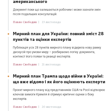
американського
Документ поки що залишається робочим і може зазнати змін
після подальших консультацій.
Павло Слободян
|
23 листопада
Мирний план для України: повний зміст 28
пунктів та оцінки експертів
Публікація усіх 28 пунктів мирного плану відкрила нову рамку
дискусій про умови миру – розбираємо логіку документа,
контекст його появи та реакції експертів.
Павло Слободян
|
21 листопада
Мирний план Трампа щодо війни в Україні:
що вже відомо і як його оцінюють експерти
Проєкт мирного плану від представників США та Росії відтворює
ключові вимоги Кремля й отримує критичні оцінки з боку
експертів.
Павло Слободян
|
20 листопада