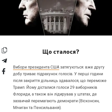
Що сталося?
Вибори президента США
затягуються: вже другу
добу триває підрахунок голосів. У перші години
після закриття дільниць здавалося, що переможе
Трамп. Йому дісталися голоси 29 виборників
Флориди, а також він лідирував у штатах, де
зазвичай перемагають демократи (Вісконсин,
Мічиган та Пенсильванія).