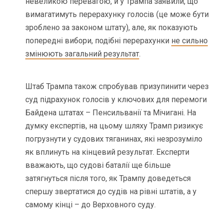
невеликою перевагою, й у Трампа заявили, що
вимагатимуть перерахунку голосів (це може бути
зроблено за законом штату), але, як показують
попередні вибори, подібні перерахунки
не сильно
змінюють загальний результат
.
Штаб Трампа також спробував призупинити через
суд підрахунок голосів у ключових для перемоги
Байдена штатах – Пенсильванії та Мічигані. На
думку експертів, на цьому шляху Трамп ризикує
погрузнути у судових тяганинах, які незрозуміло
як вплинуть на кінцевий результат. Експерти
вважають, що судові баталії ще більше
затягнуться після того, як Трампу доведеться
спершу звертатися до судів на рівні штатів, а у
самому кінці – до Верховного суду.