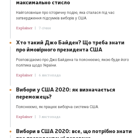
максимально стисло
Найголовніше про історичну подію, яка сталася під час
затвердження підсумків виборів у США.
Explainer
|
7 січня
Хто такий Джо Байден? Що треба знати
про ймовірного президента США
Розповідаємо про Джо Байдена та пояснюємо, якою буде його
політика щодо України.
Explainer
|
6 листопада
Вибори у США 2020: як визначається
переможець?
Пояснюємо, як працює виборча система США.
Explainer
|
3 листопада
Вибори в США 2020: все, що потрібно знати
про президентські перегони