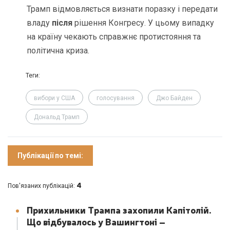
Трамп відмовляється визнати поразку і передати
владу
після
рішення Конгресу. У цьому випадку
на країну чекають справжнє протистояння та
політична криза.
Теги:
вибори у США
голосування
Джо Байден
Дональд Трамп
Публікації по темі:
4
Пов'язаних публікацій:
Прихильники Трампа захопили Капітолій.
Що відбувалось у Вашингтоні –