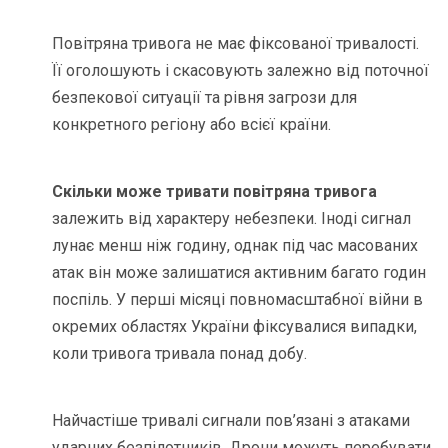
Повітряна тривога не має фіксованої тривалості.
Її оголошують і скасовують залежно від поточної
безпекової ситуації та рівня загрози для
конкретного регіону або всієї країни.
Скільки може тривати повітряна тривога
залежить від характеру небезпеки. Іноді сигнал
лунає менш ніж годину, однак під час масованих
атак він може залишатися активним багато годин
поспіль. У перші місяці повномасштабної війни в
окремих областях України фіксувалися випадки,
коли тривога тривала понад добу.
Найчастіше тривалі сигнали пов’язані з атаками
ударних безпілотників. Дрони можуть перебувати