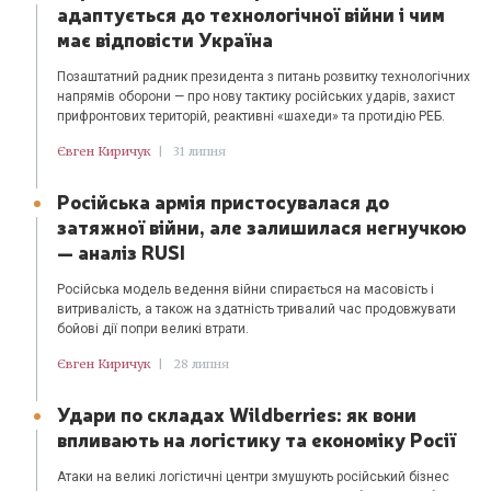
адаптується до технологічної війни і чим
має відповісти Україна
Позаштатний радник президента з питань розвитку технологічних
напрямів оборони — про нову тактику російських ударів, захист
прифронтових територій, реактивні «шахеди» та протидію РЕБ.
Євген Киричук
|
31 липня
Російська армія пристосувалася до
затяжної війни, але залишилася негнучкою
— аналіз RUSI
Російська модель ведення війни спирається на масовість і
витривалість, а також на здатність тривалий час продовжувати
бойові дії попри великі втрати.
Євген Киричук
|
28 липня
Удари по складах Wildberries: як вони
впливають на логістику та економіку Росії
Атаки на великі логістичні центри змушують російський бізнес