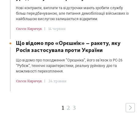
Нові контракти, виплати та відстрочки мають зробити службу
більш передбачуваною, але питання демобілізації військових із
найбільшою вислугою залишається відкритим.
Євген Киричук
|
14 червня
Що відомо про «Орєшнік» – ракету, яку
Росія застосувала проти України
Що відомо про походження “Орєшніка”, його зв’язок із РС-26
“Рубєж”, технічні характеристики, реальну руйнівну дію та
можливості перехоплення.
Євген Киричук
|
24 травня
1
2
3