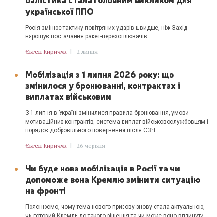
української ППО
Росія змінює тактику повітряних ударів швидше, ніж Захід
нарощує постачання ракет-перехоплювачів.
Євген Киричук
|
2 липня
Мобілізація з 1 липня 2026 року: що
змінилося у бронюванні, контрактах і
виплатах військовим
З 1 липня в Україні змінилися правила бронювання, умови
мотиваційних контрактів, система виплат військовослужбовцям і
порядок добровільного повернення після СЗЧ.
Євген Киричук
|
26 червня
Чи буде нова мобілізація в Росії та чи
допоможе вона Кремлю змінити ситуацію
на фронті
Пояснюємо, чому тема нового призову знову стала актуальною,
чи готовий Кремль до такого рішення та чи може воно вплинути