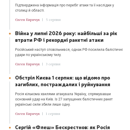
Підтверджена інформація про перебіг атаки та її наслідки у
столиці й області.
Євген Киричук
|
5 серпня
Війна у липні 2026 року: найбільші за рік
втрати РФ і рекордні ракетні атаки
Російський наступ сповільнився, однак РФ посилила балістичні
удари по українському тилу.
Євген Киричук
|
3 серпня
Обстріл Києва 1 серпня: що відомо про
загиблих, постраждалих і руйнування
Росія кількома хвилями атакувала Україну, спрямувавши
основний удар на Київ. Із 27 запущених балістичних ракет
українські сили збили лише одну.
Євген Киричук
|
1 серпня
Сергій «Флеш» Бескрестнов: як Росія