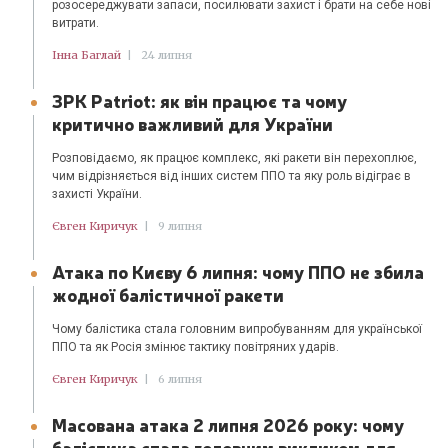
розосереджувати запаси, посилювати захист і брати на себе нові
витрати.
Інна Баглай
|
24 липня
ЗРК Patriot: як він працює та чому
критично важливий для України
Розповідаємо, як працює комплекс, які ракети він перехоплює,
чим відрізняється від інших систем ППО та яку роль відіграє в
захисті України.
Євген Киричук
|
9 липня
Атака по Києву 6 липня: чому ППО не збила
жодної балістичної ракети
Чому балістика стала головним випробуванням для української
ППО та як Росія змінює тактику повітряних ударів.
Євген Киричук
|
6 липня
Масована атака 2 липня 2026 року: чому
балістика стала головним викликом для