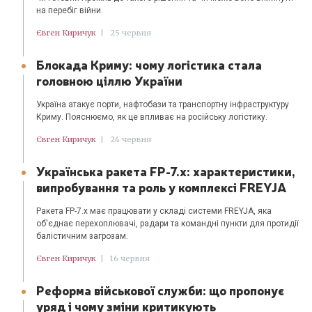
на перебіг війни.
Євген Киричук
|
25 червня
Блокада Криму: чому логістика стала
головною ціллю України
Україна атакує порти, нафтобази та транспортну інфраструктуру
Криму. Пояснюємо, як це впливає на російську логістику.
Євген Киричук
|
24 червня
Українська ракета FP-7.x: характеристики,
випробування та роль у комплексі FREYJA
Ракета FP-7.x має працювати у складі системи FREYJA, яка
об'єднає перехоплювачі, радари та командні пункти для протидії
балістичним загрозам.
Євген Киричук
|
16 червня
Реформа військової служби: що пропонує
уряд і чому зміни критикують