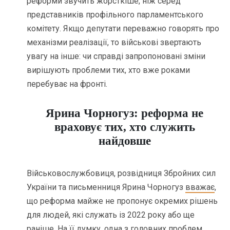
реформи звучить жорсткіше, ніж серед
представників профільного парламентського
комітету. Якщо депутати переважно говорять про
механізми реалізації, то військові звертають
увагу на інше: чи справді запропоновані зміни
вирішують проблеми тих, хто вже роками
перебуває на фронті.
Ярина Чорногуз: реформа не
враховує тих, хто служить
найдовше
Військовослужбовиця, розвідниця Збройних сил
України та письменниця Ярина Чорногуз
вважає
,
що реформа майже не пропонує окремих рішень
для людей, які служать із 2022 року або ще
раніше. На її думку, одна з головних проблем