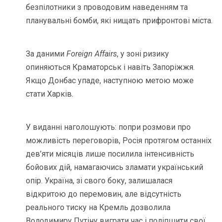
безпілотники з проводовим наведенням та
планувальні бомби, які нищать прифронтові міста.
За даними
Foreign Affairs
, у зоні ризику
опиняються Краматорськ і навіть Запоріжжя.
Якщо Донбас упаде, наступною метою може
стати Харків.
У виданні наголошують: попри розмови про
можливість переговорів, Росія протягом останніх
дев’яти місяців лише посилила інтенсивність
бойових дій, намагаючись зламати український
опір. Україна, зі свого боку, залишалася
відкритою до перемовин, але відсутність
реального тиску на Кремль дозволила
Володимиру Путіну виграти час і поліпшити свої