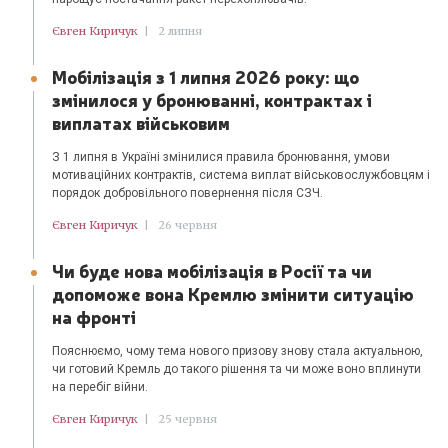
Євген Киричук
|
2 липня
Мобілізація з 1 липня 2026 року: що
змінилося у бронюванні, контрактах і
виплатах військовим
З 1 липня в Україні змінилися правила бронювання, умови
мотиваційних контрактів, система виплат військовослужбовцям і
порядок добровільного повернення після СЗЧ.
Євген Киричук
|
26 червня
Чи буде нова мобілізація в Росії та чи
допоможе вона Кремлю змінити ситуацію
на фронті
Пояснюємо, чому тема нового призову знову стала актуальною,
чи готовий Кремль до такого рішення та чи може воно вплинути
на перебіг війни.
Євген Киричук
|
25 червня