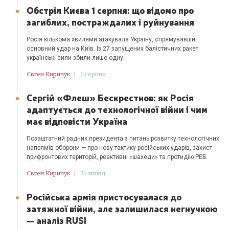
Обстріл Києва 1 серпня: що відомо про
загиблих, постраждалих і руйнування
Росія кількома хвилями атакувала Україну, спрямувавши
основний удар на Київ. Із 27 запущених балістичних ракет
українські сили збили лише одну.
Євген Киричук
|
1 серпня
Сергій «Флеш» Бескрестнов: як Росія
адаптується до технологічної війни і чим
має відповісти Україна
Позаштатний радник президента з питань розвитку технологічних
напрямів оборони — про нову тактику російських ударів, захист
прифронтових територій, реактивні «шахеди» та протидію РЕБ.
Євген Киричук
|
31 липня
Російська армія пристосувалася до
затяжної війни, але залишилася негнучкою
— аналіз RUSI