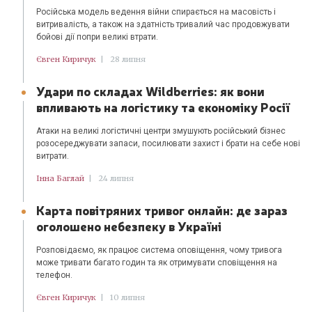
Російська модель ведення війни спирається на масовість і
витривалість, а також на здатність тривалий час продовжувати
бойові дії попри великі втрати.
Євген Киричук
|
28 липня
Удари по складах Wildberries: як вони
впливають на логістику та економіку Росії
Атаки на великі логістичні центри змушують російський бізнес
розосереджувати запаси, посилювати захист і брати на себе нові
витрати.
Інна Баглай
|
24 липня
Карта повітряних тривог онлайн: де зараз
оголошено небезпеку в Україні
Розповідаємо, як працює система оповіщення, чому тривога
може тривати багато годин та як отримувати сповіщення на
телефон.
Євген Киричук
|
10 липня