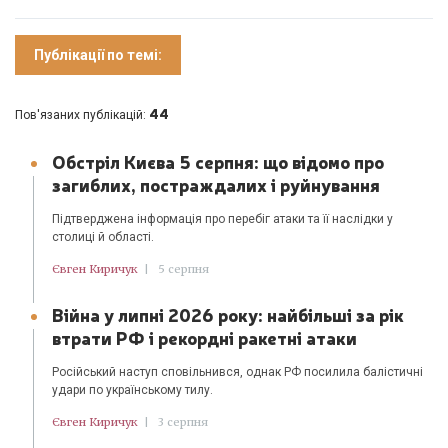
Публікації по темі:
44
Пов'язаних публікацій:
Обстріл Києва 5 серпня: що відомо про
загиблих, постраждалих і руйнування
Підтверджена інформація про перебіг атаки та її наслідки у
столиці й області.
Євген Киричук
|
5 серпня
Війна у липні 2026 року: найбільші за рік
втрати РФ і рекордні ракетні атаки
Російський наступ сповільнився, однак РФ посилила балістичні
удари по українському тилу.
Євген Киричук
|
3 серпня