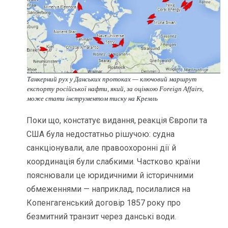
Танкерний рух у Данських протоках — ключовий маршрут
експорту російської нафти, який, за оцінкою Foreign Affairs,
може стати інструментом тиску на Кремль
Поки що, констатує видання, реакція Європи та
США була недостатньо рішучою: судна
санкціонували, але правоохоронні дії й
координація були слабкими. Частково країни
пояснювали це юридичними й історичними
обмеженнями — наприклад, посилалися на
Копенгагенський договір 1857 року про
безмитний транзит через данські води.