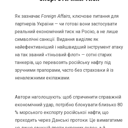
Як зазначає
Foreign Affairs
, ключове питання для
партнерів України — чи готові вони застосувати
реальний економічний тиск на Росію, а не лише
символічні санкції. Видання виділяє як
найефективніший і найшвидший інструмент атаку
на так званий «тіньовий флот» — сотні старих
танкерів, що перевозять російську нафту під
зручними прапорами, часто без страховки й із
неналежними екіпажами.
Автори наголошують: щоб спричинити справжній
економічний удар, потрібно блокувати близько 80
% морського експорту російської нафти, що
проходить через Данські протоки. Це вимагатиме
не лише санкцій проти окремих суден, а й