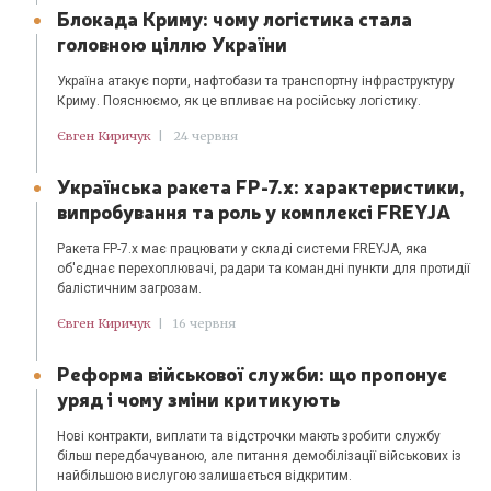
Блокада Криму: чому логістика стала
головною ціллю України
Україна атакує порти, нафтобази та транспортну інфраструктуру
Криму. Пояснюємо, як це впливає на російську логістику.
Євген Киричук
|
24 червня
Українська ракета FP-7.x: характеристики,
випробування та роль у комплексі FREYJA
Ракета FP-7.x має працювати у складі системи FREYJA, яка
об'єднає перехоплювачі, радари та командні пункти для протидії
балістичним загрозам.
Євген Киричук
|
16 червня
Реформа військової служби: що пропонує
уряд і чому зміни критикують
Нові контракти, виплати та відстрочки мають зробити службу
більш передбачуваною, але питання демобілізації військових із
найбільшою вислугою залишається відкритим.