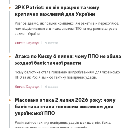
ЗРК Patriot: як він працює та чому
критично важливий для України
Розповідаємо, як працює комплекс, які ракети він перехоплює,
чим відрізняється від інших систем ППО та яку роль відіграє в
захисті України.
Євген Киричук
|
9 липня
Атака по Києву 6 липня: чому ППО не збила
жодної балістичної ракети
Чому балістика стала головним випробуванням для української
ППО та як Росія змінює тактику повітряних ударів.
Євген Киричук
|
6 липня
Масована атака 2 липня 2026 року: чому
балістика стала головним викликом для
української ППО
Росія змінює тактику повітряних ударів швидше, ніж Захід
нарощує постачання ракет-перехоплювачів.