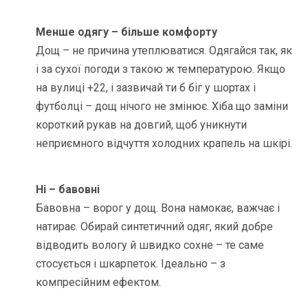
Менше одягу – більше комфорту
Дощ – не причина утеплюватися. Одягайся так, як
і за сухої погоди з такою ж температурою. Якщо
на вулиці +22, і зазвичай ти б біг у шортах і
футболці – дощ нічого не змінює. Хіба що заміни
короткий рукав на довгий, щоб уникнути
неприємного відчуття холодних крапель на шкірі.
Ні – бавовні
Бавовна – ворог у дощ. Вона намокає, важчає і
натирає. Обирай синтетичний одяг, який добре
відводить вологу й швидко сохне – те саме
стосується і шкарпеток. Ідеально – з
компресійним ефектом.