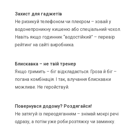
Захист для гаджетів
Не ризикуй телефоном чи плеєром – ховай у
водонепроникну кишеню або спеціальний чохол.
Навіть якщо годинник “водостійкий” – перевір
рейтинг на сайті виробника.
Блискавка – не твій тренер
Якщо гримить – біг відкладається. Гроза й біг –
погана комбінація. І так, влучання блискавки
можливе. Не геройствуй.
Повернувся додому? Роздягайся!
Не затягуй із переодяганням – знімай мокрі речі
одразу, а потім уже роби розтяжку чи заминку.