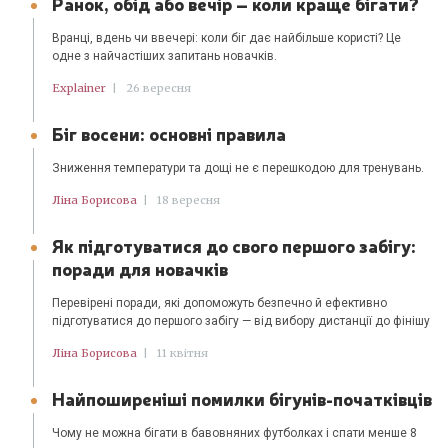
Ранок, обід або вечір – коли краще бігати?
Вранці, вдень чи ввечері: коли біг дає найбільше користі? Це
одне з найчастіших запитань новачків.
Explainer
|
26 вересня
Біг восени: основні правила
Зниження температури та дощі не є перешкодою для тренувань.
Ліна Борисова
|
18 вересня
Як підготуватися до свого першого забігу:
поради для новачків
Перевірені поради, які допоможуть безпечно й ефективно
підготуватися до першого забігу — від вибору дистанції до фінішу
Ліна Борисова
|
11 квітня
Найпоширеніші помилки бігунів-початківців
Чому не можна бігати в бавовняних футболках і спати менше 8