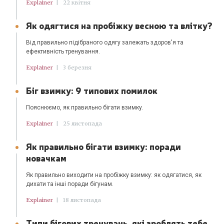
Explainer
|
22 квітня
Як одягтися на пробіжку весною та влітку?
Від правильно підібраного одягу залежать здоров'я та
ефективність тренування.
Explainer
|
3 березня
Біг взимку: 9 типових помилок
Пояснюємо, як правильно бігати взимку.
Explainer
|
25 листопада
Як правильно бігати взимку: поради
новачкам
Як правильно виходити на пробіжку взимку: як одягатися, як
дихати та інші поради бігунам.
Explainer
|
18 листопада
Типи бігових тренувань, які зроблять тебе