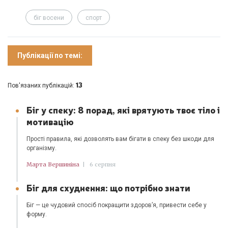
біг восени
спорт
Публікації по темі:
13
Пов'язаних публікацій:
Біг у спеку: 8 порад, які врятують твоє тіло і
мотивацію
Прості правила, які дозволять вам бігати в спеку без шкоди для
організму.
Марта Вершиніна
|
6 серпня
Біг для схуднення: що потрібно знати
Біг — це чудовий спосіб покращити здоров’я, привести себе у
форму.