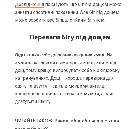
Дослідження
показують, що біг під дощем може
знизити спортивні показники. Але біг під дощем
може зробити вас більш стійким бігуном.
Переваги бігу під дощем
Підготовка себе до різних погодних умов.
На
змаганнях завжди є ймовірність потрапити під
дощ, тому краще випробувати себе й екіпіровку
на тренуваннях. Дощ – хороша перевірка для
одягу та взуття. Навіть в мокрому вигляді
кросівки не повинні натирати й муляти, а одяг
дратувати шкіру.
ЧИТАЙТЕ ТАКОЖ:
Ранок, обід або вечір – коли
краще бігати?