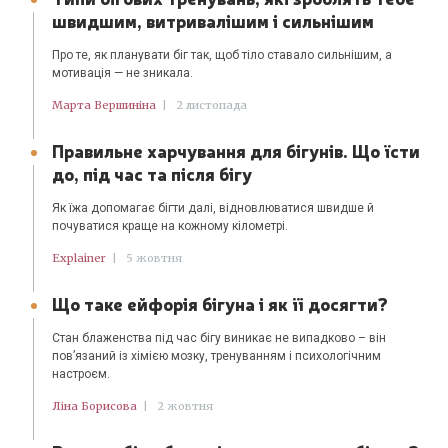
швидшим, витривалішим і сильнішим
Про те, як планувати біг так, щоб тіло ставало сильнішим, а
мотивація — не зникала.
Марта Вершиніна
|
2 листопада
Правильне харчування для бігунів. Що їсти
до, під час та після бігу
Як їжа допомагає бігти далі, відновлюватися швидше й
почуватися краще на кожному кілометрі.
Explainer
|
5 жовтня
Що таке ейфорія бігуна і як її досягти?
Стан блаженства під час бігу виникає не випадково – він
пов’язаний із хімією мозку, тренуванням і психологічним
настроєм.
Ліна Борисова
|
2 жовтня