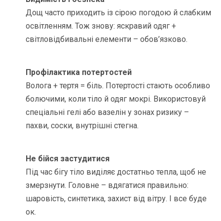
Дощ часто приходить із сірою погодою й слабким
освітленням. Тож знову: яскравий одяг +
світловідбивальні елементи – обов’язково.
Профілактика потертостей
Волога + тертя = біль. Потертості стають особливо
болючими, коли тіло й одяг мокрі. Використовуй
спеціальні гелі або вазелін у зонах ризику –
пахви, соски, внутрішні стегна.
Не бійся застудитися
Під час бігу тіло виділяє достатньо тепла, щоб не
змерзнути. Головне – вдягатися правильно:
шаровість, синтетика, захист від вітру. І все буде
ок.