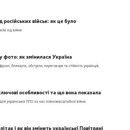
д російських військ: як це було
или хід війни.
у фото: як змінилася Україна
ронт, блекаути, обстріли, переговори та стійкість українців.
лючові особливості та що вона показала
для української ППО за час повномасштабної війни.
ітак і як він змінить українські Повітряні