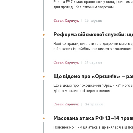
Ракета FP-7.x має працювати у складі системи
для протидії балістичним загрозам.
Євген Киричук
|
16 червня
Реформа військової служби: що
Нові контракти, виплати та відстрочки мають 
військових із найбільшою вислугою залишаєть
Євген Киричук
|
14 червня
Що відомо про «Орєшнік» – рак
Що відомо про походження “Орєшніка”, його зв’
дію та можливості перехоплення.
Євген Киричук
|
24 травня
Масована атака РФ 13–14 травня
Пояснюємо, чим ця атака відрізнялася від поп