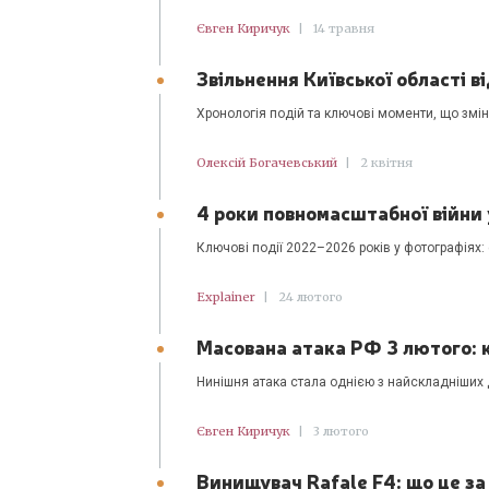
Євген Киричук
|
14 травня
Звільнення Київської області ві
Хронологія подій та ключові моменти, що змін
Олексій Богачевський
|
2 квітня
4 роки повномасштабної війни 
Ключові події 2022–2026 років у фотографіях: ф
Explainer
|
24 лютого
Масована атака РФ 3 лютого: к
Нинішня атака стала однією з найскладніших 
Євген Киричук
|
3 лютого
Винищувач Rafale F4: що це за л