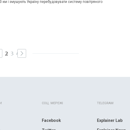
00 км і змушують Україну перебудовувати систему повітряного
1
2
3
4
И
СОЦ. МЕРЕЖІ
TELEGRAM
Facebook
Explainer Lab