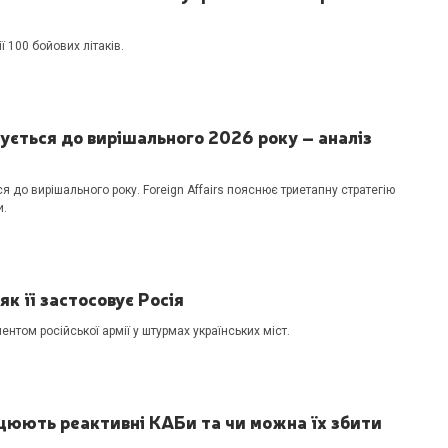
ї 100 бойових літаків.
отується до вирішального 2026 року – аналіз
ся до вирішального року. Foreign Affairs пояснює триетапну стратегію
и.
як її застосовує Росія
ентом російської армії у штурмах українських міст.
ацюють реактивні КАБи та чи можна їх збити