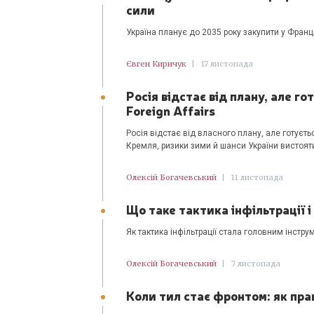
сили
Україна планує до 2035 року закупити у Франці
Євген Киричук
|
17 листопада
Росія відстає від плану, але г
Foreign Affairs
Росія відстає від власного плану, але готуєть
Кремля, ризики зими й шанси України вистоят
Олексій Богачевський
|
11 листопада
Що таке тактика інфільтрації і 
Як тактика інфільтрації стала головним інструм
Олексій Богачевський
|
7 листопада
Коли тил стає фронтом: як пр