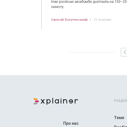
Нові російські авіабомби долітають на 150–2
захисту.
Олексій Богачевський
|
27 жовтня
РОЗДІЛ
Теми
Про нас