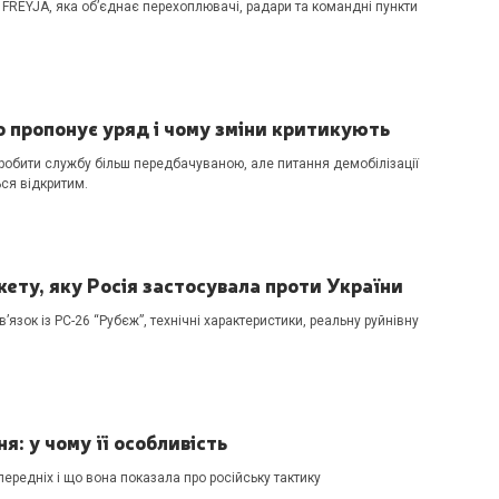
 FREYJA, яка об’єднає перехоплювачі, радари та командні пункти
 пропонує уряд і чому зміни критикують
зробити службу більш передбачуваною, але питання демобілізації
ся відкритим.
ету, яку Росія застосувала проти України
язок із РС-26 “Рубєж”, технічні характеристики, реальну руйнівну
: у чому її особливість
ередніх і що вона показала про російську тактику