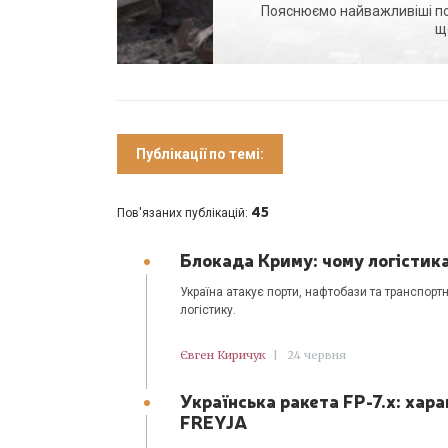
Пояснюємо найважливіші поді
щ
Публікації по темі:
45
Пов'язаних публікацій:
Блокада Криму: чому логістик
Україна атакує порти, нафтобази та транспорт
логістику.
Євген Киричук
|
24 червня
Українська ракета FP-7.x: хар
FREYJA