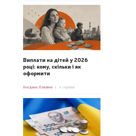
Виплати на дітей у 2026
році: кому, скільки і як
оформити
Богдана Павлюк
|
4 серпня