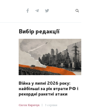
Вибір редакції
Війна у липні 2026 року:
найбільші за рік втрати РФ і
рекордні ракетні атаки
Євген Киричук
|
3 серпня