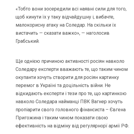
«Тобто вони зосередили всі наявні сили для того,
щоб кинути їх у таку відчайдушну і, вибачте,
малокорисну атаку на Соледар. На скільки їх
вистачить — сказати важко», — наголосив
Грабський.
Ще однією причиною активності росіян навколо
Соледару експерти вважають те, що таким чином
окупанти хочуть створити для росіян картинку
перемог в Україні та доцільність війни. Не
відкидають експерти і тези про те, що картинкою
навколо Соледара найманці ПВК Вагнер хочуть
пропіарити свого головного фінансиста – Євгена
Пригожина і таким чином показати свою
ефективність на відміну від регулярнорї армії РФ.