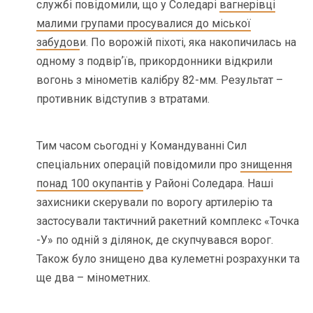
службі повідомили, що у Соледарі
вагнерівці
малими групами просувалися до міської
забудов
и. По ворожій піхоті, яка накопичилась на
одному з подвірʼїв, прикордонники відкрили
вогонь з мінометів калібру 82-мм. Результат –
противник відступив з втратами.
Тим часом сьогодні у Командуванні Сил
спеціальних операцій повідомили про
знищення
понад 100 окупантів
у Районі Соледара. Наші
захисники скерували по ворогу артилерію та
застосували тактичний ракетний комплекс «Точка
-У» по одній з ділянок, де скупчувався ворог.
Також було знищено два кулеметні розрахунки та
ще два – мінометних.