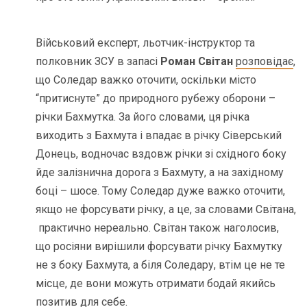
Військовий експерт, льотчик-інструктор та
полковник ЗСУ в запасі
Роман Світан
розповідає
,
що Соледар важко оточити, оскільки місто
“притиснуте” до природного рубежу оборони –
річки Бахмутка. За його словами, ця річка
виходить з Бахмута і впадає в річку Сіверський
Донець, водночас вздовж річки зі східного боку
йде залізнична дорога з Бахмуту, а на західному
боці – шосе. Тому Соледар дуже важко оточити,
якщо не форсувати річку, а це, за словами Світана,
практично нереально. Світан також наголосив,
що росіяни вирішили форсувати річку Бахмутку
не з боку Бахмута, а біля Соледару, втім це не те
місце, де вони можуть отримати бодай якийсь
позитив для себе.