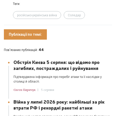
Теги:
російсько-українська війна
Соледар
Публікації по темі:
44
Пов'язаних публікацій:
Обстріл Києва 5 серпня: що відомо про
загиблих, постраждалих і руйнування
Підтверджена інформація про перебіг атаки та її наслідки у
столиці й області.
Євген Киричук
|
5 серпня
Війна у липні 2026 року: найбільші за рік
втрати РФ і рекордні ракетні атаки