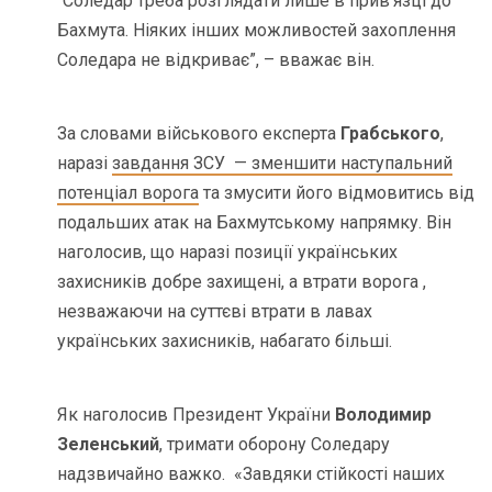
“Соледар треба розглядати лише в прив’язці до
Бахмута. Ніяких інших можливостей захоплення
Соледара не відкриває”, – вважає він.
За словами військового експерта
Грабського
,
наразі
завдання ЗСУ — зменшити наступальний
потенціал ворога
та змусити його відмовитись від
подальших атак на Бахмутському напрямку. Він
наголосив, що наразі позиції українських
захисників добре захищені, а втрати ворога ,
незважаючи на суттєві втрати в лавах
українських захисників, набагато більші.
Як наголосив Президент України
Володимир
Зеленський
, тримати оборону Соледару
надзвичайно важко. «Завдяки стійкості наших