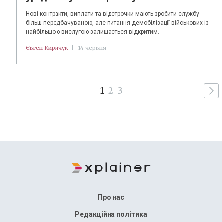
Нові контракти, виплати та відстрочки мають зробити службу
більш передбачуваною, але питання демобілізації військових із
найбільшою вислугою залишається відкритим.
Євген Киричук
|
14 червня
1
2
3
Про нас
Редакційна політика