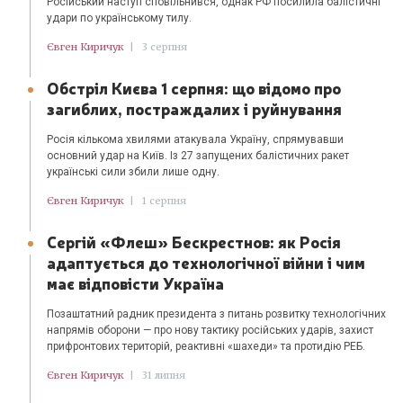
Російський наступ сповільнився, однак РФ посилила балістичні
удари по українському тилу.
Євген Киричук
|
3 серпня
Обстріл Києва 1 серпня: що відомо про
загиблих, постраждалих і руйнування
Росія кількома хвилями атакувала Україну, спрямувавши
основний удар на Київ. Із 27 запущених балістичних ракет
українські сили збили лише одну.
Євген Киричук
|
1 серпня
Сергій «Флеш» Бескрестнов: як Росія
адаптується до технологічної війни і чим
має відповісти Україна
Позаштатний радник президента з питань розвитку технологічних
напрямів оборони — про нову тактику російських ударів, захист
прифронтових територій, реактивні «шахеди» та протидію РЕБ.
Євген Киричук
|
31 липня