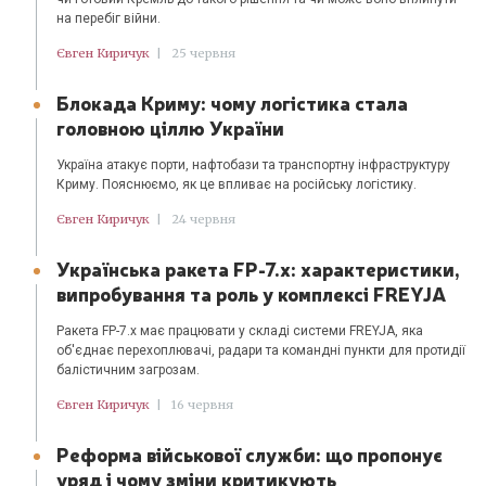
на перебіг війни.
Євген Киричук
|
25 червня
Блокада Криму: чому логістика стала
головною ціллю України
Україна атакує порти, нафтобази та транспортну інфраструктуру
Криму. Пояснюємо, як це впливає на російську логістику.
Євген Киричук
|
24 червня
Українська ракета FP-7.x: характеристики,
випробування та роль у комплексі FREYJA
Ракета FP-7.x має працювати у складі системи FREYJA, яка
об'єднає перехоплювачі, радари та командні пункти для протидії
балістичним загрозам.
Євген Киричук
|
16 червня
Реформа військової служби: що пропонує
уряд і чому зміни критикують