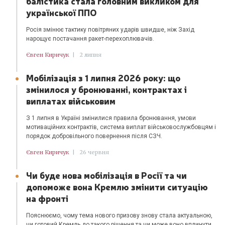
балістика стала головним викликом для
української ППО
Росія змінює тактику повітряних ударів швидше, ніж Захід
нарощує постачання ракет-перехоплювачів.
Євген Киричук
|
2 липня
Мобілізація з 1 липня 2026 року: що
змінилося у бронюванні, контрактах і
виплатах військовим
З 1 липня в Україні змінилися правила бронювання, умови
мотиваційних контрактів, система виплат військовослужбовцям і
порядок добровільного повернення після СЗЧ.
Євген Киричук
|
26 червня
Чи буде нова мобілізація в Росії та чи
допоможе вона Кремлю змінити ситуацію
на фронті
Пояснюємо, чому тема нового призову знову стала актуальною,
чи готовий Кремль до такого рішення та чи може воно вплинути