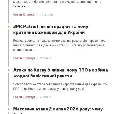
може тривати багато годин та як отримувати сповіщення на
телефон.
Євген Киричук
|
10 липня
ЗРК Patriot: як він працює та чому
критично важливий для України
Розповідаємо, як працює комплекс, які ракети він перехоплює,
чим відрізняється від інших систем ППО та яку роль відіграє в
захисті України.
Євген Киричук
|
9 липня
Атака по Києву 6 липня: чому ППО не збила
жодної балістичної ракети
Чому балістика стала головним випробуванням для української
ППО та як Росія змінює тактику повітряних ударів.
Євген Киричук
|
6 липня
Масована атака 2 липня 2026 року: чому