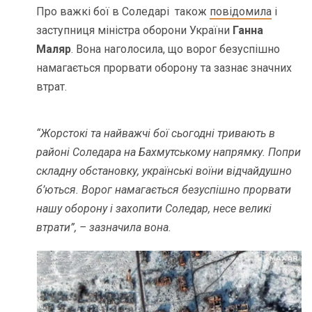
Про важкі бої в Соледарі також
повідомила
і
заступниця міністра оборони України
Ганна
Маляр
. Вона наголосила, що ворог безуспішно
намагається прорвати оборону та зазнає значних
втрат.
“Жорстокі та найважчі бої сьогодні тривають в
районі Соледара на Бахмутському напрямку. Попри
складну обстановку, українські воїни відчайдушно
б’ються. Ворог намагається безуспішно прорвати
нашу оборону і захопити Соледар, несе великі
втрати”, – зазначила вона.