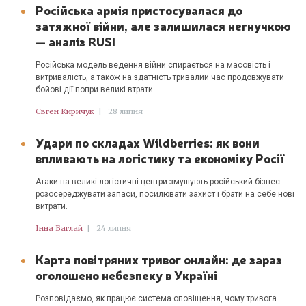
Російська армія пристосувалася до
затяжної війни, але залишилася негнучкою
— аналіз RUSI
Російська модель ведення війни спирається на масовість і
витривалість, а також на здатність тривалий час продовжувати
бойові дії попри великі втрати.
Євген Киричук
|
28 липня
Удари по складах Wildberries: як вони
впливають на логістику та економіку Росії
Атаки на великі логістичні центри змушують російський бізнес
розосереджувати запаси, посилювати захист і брати на себе нові
витрати.
Інна Баглай
|
24 липня
Карта повітряних тривог онлайн: де зараз
оголошено небезпеку в Україні
Розповідаємо, як працює система оповіщення, чому тривога