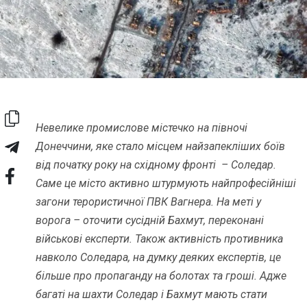
Невелике промислове містечко на півночі
Донеччини, яке стало місцем найзапекліших боїв
від початку року на східному фронті – Соледар.
Саме це місто активно штурмують найпрофесійніші
загони терористичної ПВК Вагнера. На меті у
ворога – оточити сусідній Бахмут, переконані
військові експерти. Також активність противника
навколо Соледара, на думку деяких експертів, це
більше про пропаганду на болотах та гроші. Адже
багаті на шахти Соледар і Бахмут мають стати