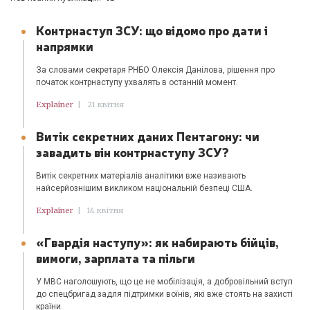
Контрнаступ ЗСУ: що відомо про дати і
напрямки
За словами секретаря РНБО Олексія Данілова, рішення про
початок контрнаступу ухвалять в останній момент.
Explainer
|
21 квітня
Витік секретних даних Пентагону: чи
завадить він контрнаступу ЗСУ?
Витік секретних матеріалів аналітики вже називають
найсерйознішим викликом національній безпеці США.
Explainer
|
14 квітня
«Гвардія наступу»: як набирають бійців,
вимоги, зарплата та пільги
У МВС наголошують, що це не мобілізація, а добровільний вступ
до спецбригад задля підтримки воїнів, які вже стоять на захисті
країни.