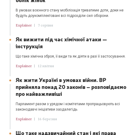
В умовах воєнного стану мобілізація триватиме доти, доки не
будуть доукомплектовані всі підрозділи сил оборони.
Explainer
|
7 серпня
Як вижити під час хімічної атаки —
інструкція
Що таке хімічна зброя, її види та як діяти в разі її застосування.
Explainer
|
12 квітня
Як жити Україні в умовах війни. ВР
прийняла понад 20 законів – розповідаємо
про найважливіші
Парламент разом з урядом і комітетами пропрацьовують всі
законодавчі ініціативи заздалегідь.
Explainer
|
16 березня
Що таке надзвичайний стан і які права