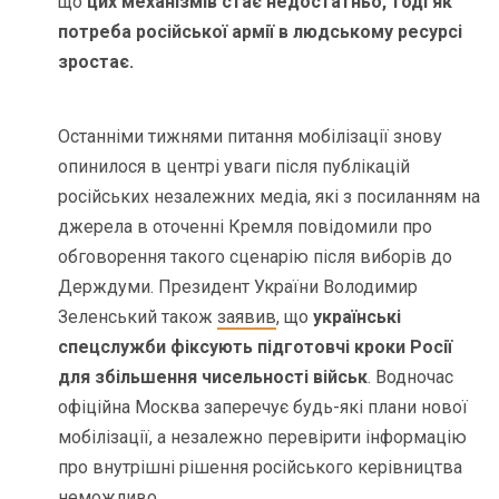
що
цих механізмів стає недостатньо, тоді як
потреба російської армії в людському ресурсі
зростає.
Останніми тижнями питання мобілізації знову
опинилося в центрі уваги після публікацій
російських незалежних медіа, які з посиланням на
джерела в оточенні Кремля повідомили про
обговорення такого сценарію після виборів до
Держдуми. Президент України Володимир
Зеленський також
заявив
, що
українські
спецслужби фіксують підготовчі кроки Росії
для збільшення чисельності військ
. Водночас
офіційна Москва заперечує будь-які плани нової
мобілізації, а незалежно перевірити інформацію
про внутрішні рішення російського керівництва
неможливо.