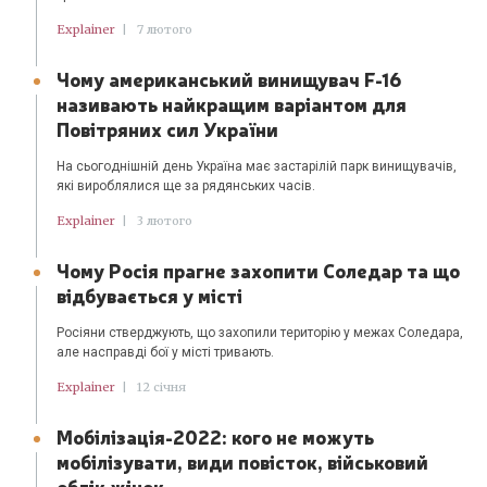
Explainer
|
7 лютого
Чому американський винищувач F-16
називають найкращим варіантом для
Повітряних сил України
На сьогоднішній день Україна має застарілій парк винищувачів,
які вироблялися ще за рядянських часів.
Explainer
|
3 лютого
Чому Росія прагне захопити Соледар та що
відбувається у місті
Росіяни стверджують, що захопили територію у межах Соледара,
але насправді бої у місті тривають.
Explainer
|
12 січня
Мобілізація-2022: кого не можуть
мобілізувати, види повісток, військовий
облік жінок