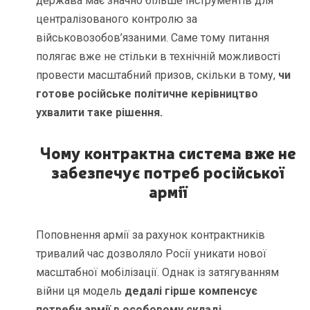
держава має значно більше інструментів для
централізованого контролю за
військовозобов’язаними. Саме тому питання
полягає вже не стільки в технічній можливості
провести масштабний призов, скільки в тому,
чи
готове російське політичне керівництво
ухвалити таке рішення.
Чому контрактна система вже не
забезпечує потреб російської
армії
Поповнення армії за рахунок контрактників
тривалий час дозволяло Росії уникати нової
масштабної мобілізації. Однак із затягуванням
війни ця модель
дедалі гірше компенсує
потреби армії в особовому складі.