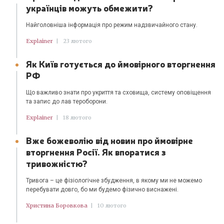
українців можуть обмежити?
Найголовніша інформація про режим надзвичайного стану.
Explainer
|
23 лютого
Як Київ готується до ймовірного вторгнення
РФ
Що важливо знати про укриття та сховища, систему оповіщення
та запис до лав тероборони.
Explainer
|
18 лютого
Вже божеволію від новин про ймовірне
вторгнення Росії. Як впоратися з
тривожністю?
Тривога – це фізіологічне збудження, в якому ми не можемо
перебувати довго, бо ми будемо фізично виснажені.
Христина Боровкова
|
10 лютого