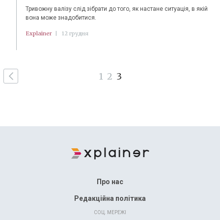
Тривожну валізу слід зібрати до того, як настане ситуація, в якій
вона може знадобитися.
Explainer
|
12 грудня
1
2
3
Про нас
Редакційна політика
СОЦ. МЕРЕЖІ