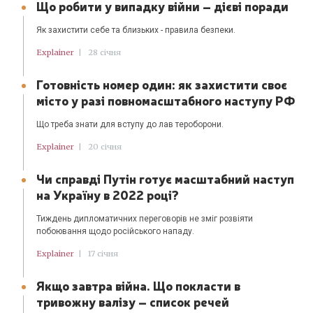
Що робити у випадку війни – дієві поради
Як захистити себе та близьких - правила безпеки.
Explainer
|
28 січня
Готовність номер один: як захистити своє
місто у разі повномасштабного наступу РФ
Що треба знати для вступу до лав тероборони.
Explainer
|
20 січня
Чи справді Путін готує масштабний наступ
на Україну в 2022 році?
Тиждень дипломатичних переговорів не зміг розвіяти
побоювання щодо російського нападу.
Explainer
|
17 січня
Якщо завтра війна. Що покласти в
тривожну валізу – список речей