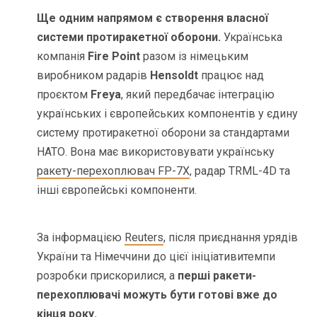
Ще одним напрямом є створення власної
системи протиракетної оборони.
Українська
компанія
Fire Point
разом із німецьким
виробником радарів
Hensoldt
працює над
проєктом
Freya
, який передбачає інтеграцію
українських і європейських компонентів у єдину
систему протиракетної оборони за стандартами
НАТО. Вона має використовувати українську
ракету-перехоплювач FP-7X
, радар TRML-4D та
інші європейські компоненти.
За інформацією
Reuters
, після приєднання урядів
України та Німеччини до цієї ініціативи
темпи
розробки прискорилися, а
перші ракети-
перехоплювачі можуть бути готові вже до
кінця року.