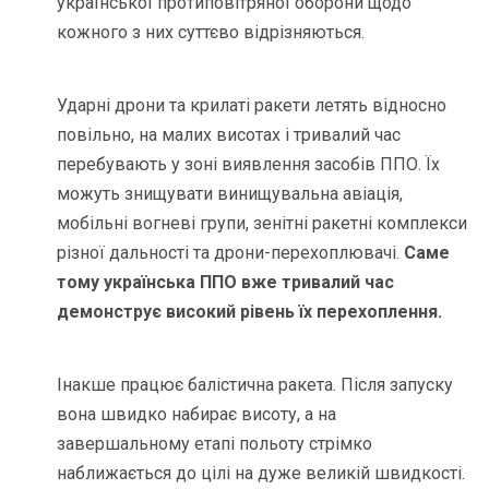
української протиповітряної оборони щодо
кожного з них суттєво відрізняються.
Ударні дрони та крилаті ракети летять відносно
повільно, на малих висотах і тривалий час
перебувають у зоні виявлення засобів ППО. Їх
можуть знищувати винищувальна авіація,
мобільні вогневі групи, зенітні ракетні комплекси
різної дальності та дрони-перехоплювачі.
Саме
тому українська ППО вже тривалий час
демонструє високий рівень їх перехоплення.
Інакше працює балістична ракета. Після запуску
вона швидко набирає висоту, а на
завершальному етапі польоту стрімко
наближається до цілі на дуже великій швидкості.