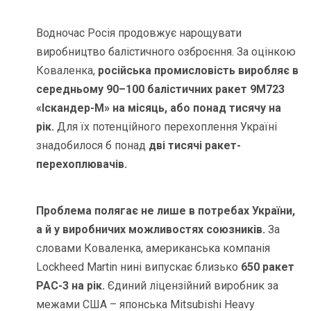
Водночас Росія продовжує нарощувати
виробництво балістичного озброєння. За оцінкою
Коваленка,
російська промисловість виробляє в
середньому 90–100 балістичних ракет 9М723
«Іскандер-М» на місяць, або понад тисячу на
рік.
Для їх потенційного перехоплення Україні
знадобилося б понад
дві тисячі ракет-
перехоплювачів.
Проблема полягає не лише в потребах України,
а й у виробничих можливостях союзників.
За
словами Коваленка, американська компанія
Lockheed Martin нині випускає близько
650 ракет
PAC-3 на рік.
Єдиний ліцензійний виробник за
межами США – японська Mitsubishi Heavy