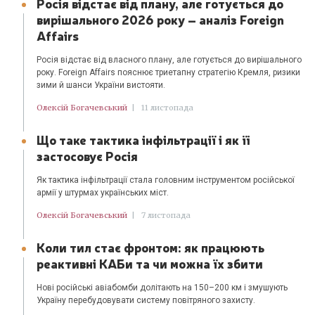
Росія відстає від плану, але готується до
вирішального 2026 року – аналіз Foreign
Affairs
Росія відстає від власного плану, але готується до вирішального
року. Foreign Affairs пояснює триетапну стратегію Кремля, ризики
зими й шанси України вистояти.
Олексій Богачевський
|
11 листопада
Що таке тактика інфільтрації і як її
застосовує Росія
Як тактика інфільтрації стала головним інструментом російської
армії у штурмах українських міст.
Олексій Богачевський
|
7 листопада
Коли тил стає фронтом: як працюють
реактивні КАБи та чи можна їх збити
Нові російські авіабомби долітають на 150–200 км і змушують
Україну перебудовувати систему повітряного захисту.