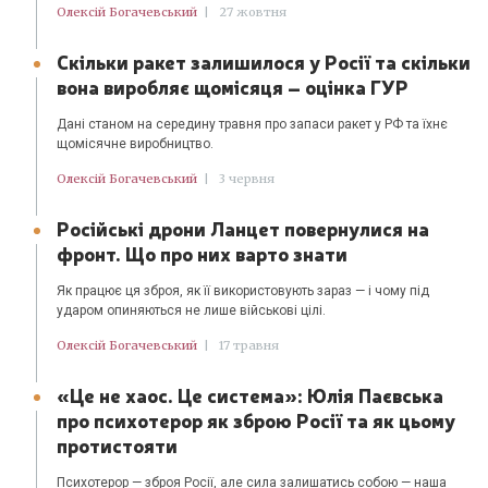
Олексій Богачевський
|
27 жовтня
Скільки ракет залишилося у Росії та скільки
вона виробляє щомісяця – оцінка ГУР
Дані станом на середину травня про запаси ракет у РФ та їхнє
щомісячне виробництво.
Олексій Богачевський
|
3 червня
Російські дрони Ланцет повернулися на
фронт. Що про них варто знати
Як працює ця зброя, як її використовують зараз — і чому під
ударом опиняються не лише військові цілі.
Олексій Богачевський
|
17 травня
«Це не хаос. Це система»: Юлія Паєвська
про психотерор як зброю Росії та як цьому
протистояти
Психотерор — зброя Росії, але сила залишатись собою — наша