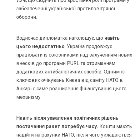
75%
, що свідчить про зростання ролі програми у
забезпеченні української протиповітряної
оборони.
Водночас дипломатка наголошує, що
навіть
цього недостатньо
. Україна продовжує
працювати із союзниками над залученням нових
внесків до програми PURL та отриманням
додаткових антибалістичних засобів. Одним із
ключових очікувань Києва від саміту НАТО в
Анкарі є саме розширення фінансування цього
механізму.
Навіть після ухвалення політичних рішень
постачання ракет потребує часу.
Кошти мають
надійти на рахунки НАТО, після чого укладаються