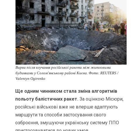
Вирва після влучання російської ракети між житловими
будинками у Солом’янському районі Києва. Фото: REUTERS /
Valentyn Ogirenko
Ще одним чинником стала зміна алгоритмів
польоту балістичних ракет.
За оцінкою Місюри,
російські військові вже не вперше адаптують
маршрути та способи застосування свого
озброєння, змушуючи українську систему ППО
пристосовуватися до нових умов.