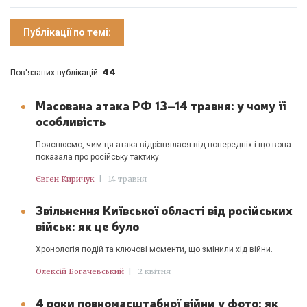
Публікації по темі:
44
Пов'язаних публікацій:
Масована атака РФ 13–14 травня: у чому її
особливість
Пояснюємо, чим ця атака відрізнялася від попередніх і що вона
показала про російську тактику
Євген Киричук
|
14 травня
Звільнення Київської області від російських
військ: як це було
Хронологія подій та ключові моменти, що змінили хід війни.
Олексій Богачевський
|
2 квітня
4 роки повномасштабної війни у фото: як