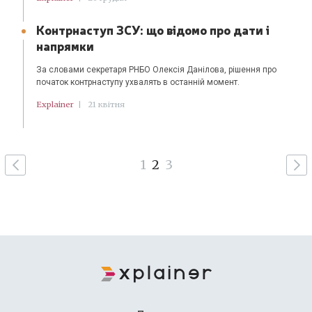
Контрнаступ ЗСУ: що відомо про дати і
напрямки
За словами секретаря РНБО Олексія Данілова, рішення про
початок контрнаступу ухвалять в останній момент.
Explainer
|
21 квітня
1
2
3