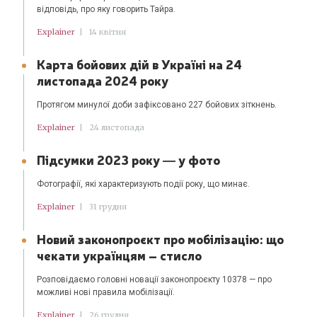
відповідь, про яку говорить Тайра.
Explainer
|
14 квітня
Карта бойових дій в Україні на 24
листопада 2024 року
Протягом минулої доби зафіксовано 227 бойових зіткнень.
Explainer
|
24 листопада
Підсумки 2023 року ― у фото
Фотографії, які характеризують події року, що минає.
Explainer
|
31 грудня
Новий законопроєкт про мобілізацію: що
чекати українцям – стисло
Розповідаємо головні новації законопроєкту 10378 — про
можливі нові правила мобілізації.
Explainer
|
26 грудня