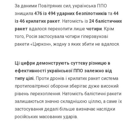
За даними Повітряних сил, українська ППО
знищила
476 із 494 ударних безпілотників
та
44
із 46 крилатих ракет
. Натомість із
24 балістичних
ракет
вдалося перехопити лише
чотири
. Крім
того, Росія застосувала чотири гіперзвукові
ракети «Циркон», жодну з яких збити не вдалося.
Ці цифри демонструють суттєву різницю в
ефективності української ППО залежно від
типу цілі.
Проти дронів і крилатих ракет система
протиповітряної оборони зберігає дуже високий
рівень перехоплення. Натомість балістичні ракети
залишаються значно складнішою ціллю, а саме їх
застосування дедалі більше визначає наслідки
російських масованих ударів.