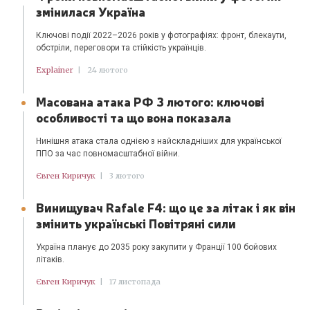
змінилася Україна
Ключові події 2022–2026 років у фотографіях: фронт, блекаути,
обстріли, переговори та стійкість українців.
Explainer
|
24 лютого
Масована атака РФ 3 лютого: ключові
особливості та що вона показала
Нинішня атака стала однією з найскладніших для української
ППО за час повномасштабної війни.
Євген Киричук
|
3 лютого
Винищувач Rafale F4: що це за літак і як він
змінить українські Повітряні сили
Україна планує до 2035 року закупити у Франції 100 бойових
літаків.
Євген Киричук
|
17 листопада