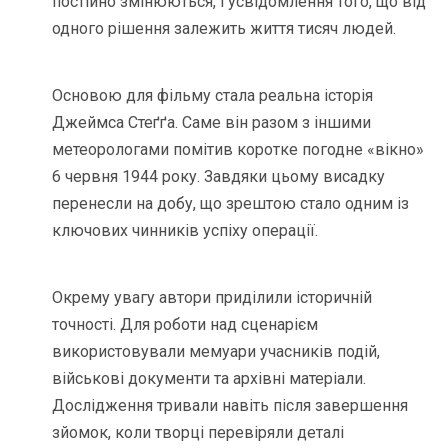
постійно змінюються, і усвідомлення того, що від
одного рішення залежить життя тисяч людей.
Основою для фільму стала реальна історія
Джеймса Стеґґа. Саме він разом з іншими
метеорологами помітив коротке погодне «вікно»
6 червня 1944 року. Завдяки цьому висадку
перенесли на добу, що зрештою стало одним із
ключових чинників успіху операції.
Окрему увагу автори приділили історичній
точності. Для роботи над сценарієм
використовували мемуари учасників подій,
військові документи та архівні матеріали.
Дослідження тривали навіть після завершення
зйомок, коли творці перевіряли деталі