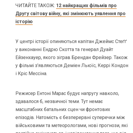
ЧИТАЙТЕ ТАКОЖ:
12 найкращих фільмів про
Другу світову війну, які змінюють уявлення про
історію
У центрі історії опиняються капітан Джеймс Стеґґ
у виконанні Ендрю Скотта та генерал Дуайт
Ейзенхауер, якого зіграв Брендан Фрейзер. Також
у фільмі з’являються Деміен Льюїс, Керрі Кондон
і Кріс Мессіна.
Режисер Ентоні Марас будує напругу навколо,
здавалося б, незвичної теми. Тут немає
масштабних батальних сцен чи фронтових
епізодів. Натомість є безперервні суперечки між
військовими та метеорологами, нові прогнози, які