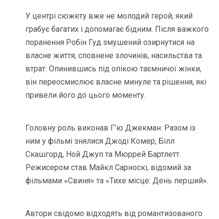
У центрі сюжету вже не молодий герой, який
грабує багатих і допомагає бідним. Після важкого
поранення Робін Гуд змушений озирнутися на
власне життя, сповнене злочинів, насильства та
втрат. Опинившись під опікою таємничої жінки,
він переосмислює власне минуле та рішення, які
привели його до цього моменту.
Головну роль виконав Г’ю Джекман. Разом із
ним у фільмі знялися Джоді Комер, Білл
Скашгорд, Ной Джуп та Мюррей Бартлетт.
Режисером став Майкл Сарноскі, відомий за
фільмами «Свиня» та «Тихе місце: День перший».
Автори свідомо відходять від романтизованого