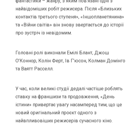
фантастики – жанру, з яким пов’язані одні з
найвідоміших робіт режисера. Після «Близьких
контактів третього ступеня», «Іншопланетянина»
та «Війни світів» він знову звертається до історії
про зустріч із невідомим.
Головні ролі виконали Емілі Блант, Джош
О’Коннор, Колін Ферт, Ів Г’юсон, Колман Домінго
та Ваятт Расселл.
У час, коли великі студії дедалі частіше роблять
ставку на франшизи та продовження, «День
істини» привертає увагу насамперед тим, що це
новий оригінальний проєкт одного з
найвпливовіших режисерів сучасного кіно.