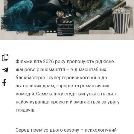
Фільми літа 2026 року пропонують рідкісне
жанрове різноманіття – від масштабних
блокбастерів і супергеройського кіно до
авторських драм, горорів та романтичних
комедій. Саме влітку студії випускають свої
найочікуваніші проєкти й змагаються за увагу
глядачів.
Серед прем’єр цього сезону – психологічний