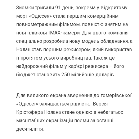
Зйомки тривали 91 день, зокрема у відкритому
морі. «Одіссея» стала першим комерційним
повнометражним фільмом, повністю знятим на
нові плівкові IMAX-камери. Для цього компанія
спеціально розробила нову модель обладнання, а
Нолан став першим режисером, який використав
її протягом усього виробництва. Також це
найдорожчий фільм у кар’єрі режисера – його
бюджет становить 250 мільйонів доларів.
Для великого екрана звернення до гомерівської
«Одіссеї» залишається рідкістю. Версія
Крістофера Нолана стане однією з небагатьох
масштабних екранізацій поеми за останні
десятиліття.