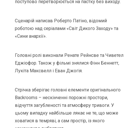
поступово перетворюється на пастку без виходу.
Сценарій написав Роберто Патіно, відомий
роботою над серіалами «Світ Дикого Заходу» та
«Сини анархії».
Головні ролі виконали Ренате Рейнсве та Чиветел
Еджіофор. Також у фільмі знялися Фінн Беннетт,
Лукіта Максвелл і Еван Джогія.
Стрічка зберігає головні елементи оригінального
Backrooms – нескінченні порожні простори,
відчуття загубленості та атмосферу тривоги. У
цьому випадку найбільше лякає не те, що може
ховатися в темряві, а сам простір, із якого