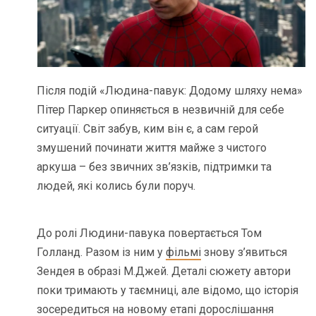
Після подій «Людина-павук: Додому шляху нема»
Пітер Паркер опиняється в незвичній для себе
ситуації. Світ забув, ким він є, а сам герой
змушений починати життя майже з чистого
аркуша – без звичних зв’язків, підтримки та
людей, які колись були поруч.
До ролі Людини-павука повертається Том
Голланд. Разом із ним у
фільмі
знову з’явиться
Зендея в образі М.Джей. Деталі сюжету автори
поки тримають у таємниці, але відомо, що історія
зосередиться на новому етапі дорослішання