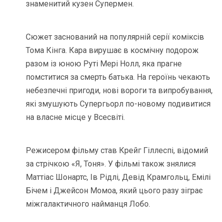
знаменитий кузен Супермен.
Сюжет заснований на популярній серії коміксів
Тома Кінга. Кара вирушає в космічну подорож
разом із юною Руті Мері Нолл, яка прагне
помститися за смерть батька. На героїнь чекають
небезпечні пригоди, нові вороги та випробування,
які змушують Супергьорл по-новому подивитися
на власне місце у Всесвіті.
Режисером фільму став Крейг Гіллеспі, відомий
за стрічкою «Я, Тоня». У фільмі також знялися
Маттіас Шонартс, Ів Рідлі, Девід Крамгольц, Емілі
Бічем і Джейсон Момоа, який цього разу зіграє
міжгалактичного найманця Лобо.