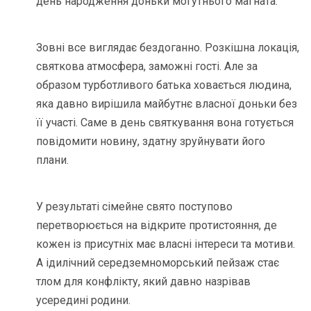
день народження доньки могутнього магната.
Зовні все виглядає бездоганно. Розкішна локація,
святкова атмосфера, заможні гості. Але за
образом турботливого батька ховається людина,
яка давно вирішила майбутнє власної доньки без
її участі. Саме в день святкування вона готується
повідомити новину, здатну зруйнувати його
плани.
У результаті сімейне свято поступово
перетворюється на відкрите протистояння, де
кожен із присутніх має власні інтереси та мотиви.
А ідилічний середземноморський пейзаж стає
тлом для конфлікту, який давно назрівав
усередині родини.