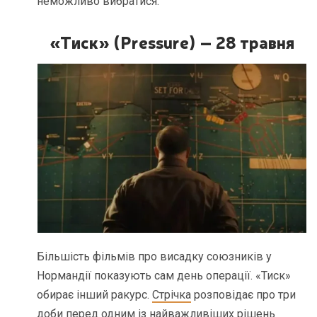
неможливо вибратися.
«Тиск» (Pressure) – 28 травня
Більшість фільмів про висадку союзників у
Нормандії показують сам день операції. «Тиск»
обирає інший ракурс.
Стрічка
розповідає про три
доби перед одним із найважливіших рішень