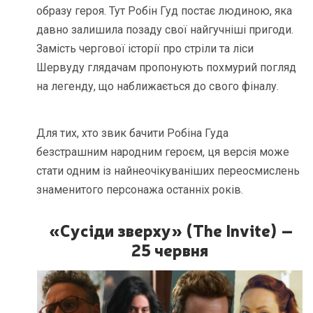
образу героя. Тут Робін Гуд постає людиною, яка
давно залишила позаду свої найгучніші пригоди.
Замість чергової історії про стріли та ліси
Шервуду глядачам пропонують похмурий погляд
на легенду, що наближається до свого фіналу.
Для тих, хто звик бачити Робіна Гуда
безстрашним народним героєм, ця версія може
стати одним із найнеочікуваніших переосмислень
знаменитого персонажа останніх років.
«Сусіди зверху» (The Invite) –
25 червня