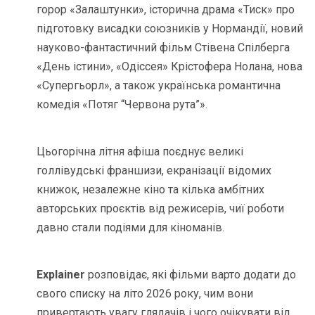
горор «Залаштунки», історична драма «Тиск» про
підготовку висадки союзників у Нормандії, новий
науково-фантастичний фільм Стівена Спілберга
«День істини», «Одіссея» Крістофера Нолана, нова
«Супергьорл», а також українська романтична
комедія «Потяг “Червона рута”».
Цьогорічна літня афіша поєднує великі
голлівудські франшизи, екранізації відомих
книжок, незалежне кіно та кілька амбітних
авторських проєктів від режисерів, чиї роботи
давно стали подіями для кіноманів.
Explainer
розповідає, які фільми варто додати до
свого списку на літо 2026 року, чим вони
привертають увагу глядачів і чого очікувати від