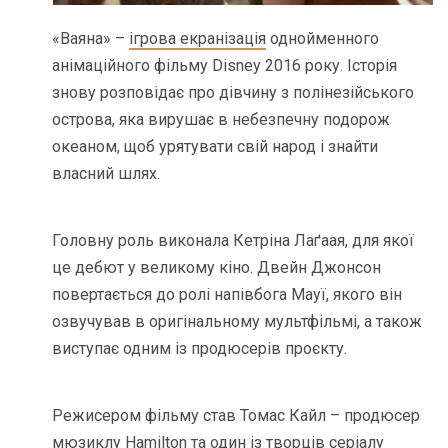
«Ваяна» –
ігрова екранізація
однойменного
анімаційного фільму Disney 2016 року. Історія
знову розповідає про дівчину з полінезійського
острова, яка вирушає в небезпечну подорож
океаном, щоб урятувати свій народ і знайти
власний шлях.
Головну роль виконала Кетріна Лаґаая, для якої
це дебют у великому кіно. Двейн Джонсон
повертається до ролі напівбога Мауї, якого він
озвучував в оригінальному мультфільмі, а також
виступає одним із продюсерів проєкту.
Режисером фільму став Томас Кайл – продюсер
мюзиклу Hamilton та один із творців серіалу