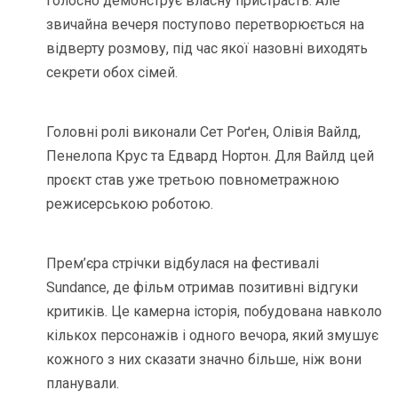
голосно демонструє власну пристрасть. Але
звичайна вечеря поступово перетворюється на
відверту розмову, під час якої назовні виходять
секрети обох сімей.
Головні ролі виконали Сет Роґен, Олівія Вайлд,
Пенелопа Крус та Едвард Нортон. Для Вайлд цей
проєкт став уже третьою повнометражною
режисерською роботою.
Прем’єра стрічки відбулася на фестивалі
Sundance, де фільм отримав позитивні відгуки
критиків. Це камерна історія, побудована навколо
кількох персонажів і одного вечора, який змушує
кожного з них сказати значно більше, ніж вони
планували.