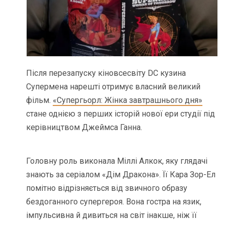
Після перезапуску кіновсесвіту DC кузина
Супермена нарешті отримує власний великий
фільм.
«Супергьорл: Жінка завтрашнього дня»
стане однією з перших історій нової ери студії під
керівництвом Джеймса Ганна.
Головну роль виконала Міллі Алкок, яку глядачі
знають за серіалом «Дім Дракона». Її Кара Зор-Ел
помітно відрізняється від звичного образу
бездоганного супергероя. Вона гостра на язик,
імпульсивна й дивиться на світ інакше, ніж її