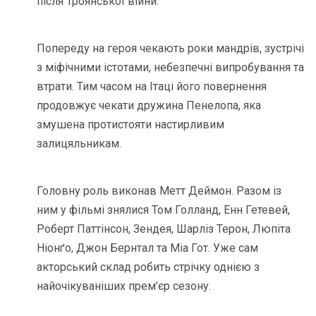
після Троянської війни.
Попереду на героя чекають роки мандрів, зустрічі
з міфічними істотами, небезпечні випробування та
втрати. Тим часом на Ітаці його повернення
продовжує чекати дружина Пенелопа, яка
змушена протистояти настирливим
залицяльникам.
Головну роль виконав Метт Деймон. Разом із
ним у фільмі знялися Том Голланд, Енн Гетевей,
Роберт Паттінсон, Зендея, Шарліз Терон, Люпіта
Ніонґо, Джон Бернтал та Міа Гот. Уже сам
акторський склад робить стрічку однією з
найочікуваніших прем’єр сезону.