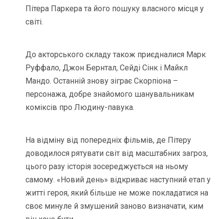
Пітера Паркера та його пошуку власного місця у
світі.
До акторського складу також приєдналися Марк
Руффало, Джон Бернтал, Сейді Сінк і Майкл
Мандо. Останній знову зіграє Скорпіона –
персонажа, добре знайомого шанувальникам
коміксів про Людину-павука.
На відміну від попередніх фільмів, де Пітеру
доводилося рятувати світ від масштабних загроз,
цього разу історія зосереджується на ньому
самому. «Новий день» відкриває наступний етап у
житті героя, який більше не може покладатися на
своє минуле й змушений заново визначати, ким