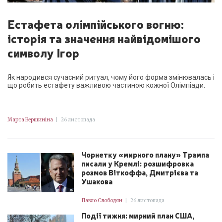
Естафета олімпійського вогню:
історія та значення найвідомішого
символу Ігор
Як народився сучасний ритуал, чому його форма змінювалась і
що робить естафету важливою частиною кожної Олімпіади.
Марта Вершиніна
|
26 листопада
Чорнетку «мирного плану» Трампа
писали у Кремлі: розшифровка
розмов Віткоффа, Дмитрієва та
Ушакова
Павло Слободян
|
26 листопада
Події тижня: мирний план США,