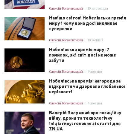
Олексій Богачевський
|
10 листопада
Навіщо світові Нобелівська премія
миру і чому вона досі викликає
суперечки
Олексій Богачевський
|
10 жовтня
Нобелівська премія миру: 7
помилок, які світ досі не може
забути
Олексій Богачевський
|
9 жовтня
Нобелівська премія: нагорода за
відкриття чи дзеркало глобальної
нерівності
Олексій Богачевський
|
4 жовтня
Валерій Залужний про позиційну
війну, дрони та технологічну
ініціативу: головне зі статті для
ZN.UA