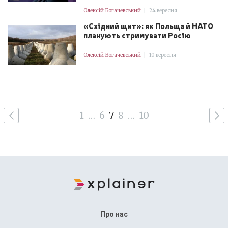
Олексій Богачевський
|
24 вересня
«Східний щит»: як Польща й НАТО
планують стримувати Росію
Олексій Богачевський
|
10 вересня
1
…
6
7
8
…
10
Про нас