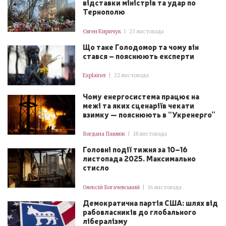
відставки міністрів та удар по
Тернополю
Євген Киричук
|
23 листопада
Що таке Голодомор та чому він
стався – пояснюють експерти
Explainer
|
22 листопада
Чому енергосистема працює на
межі та яких сценаріїв чекати
взимку — пояснюють в “Укренерго”
Богдана Павлюк
|
18 листопада
Головні події тижня за 10–16
листопада 2025. Максимально
стисло
Олексій Богачевський
|
16 листопада
Демократична партія США: шлях від
рабовласників до глобального
лібералізму